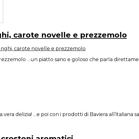
ghi, carote novelle e prezzemolo
funghi, carote novelle e prezzemolo
prezzemolo …un piatto sano e goloso che parla direttament
vera delizia! …e poi con i prodotti di Baviera all’italiana s
crostoni aromatici