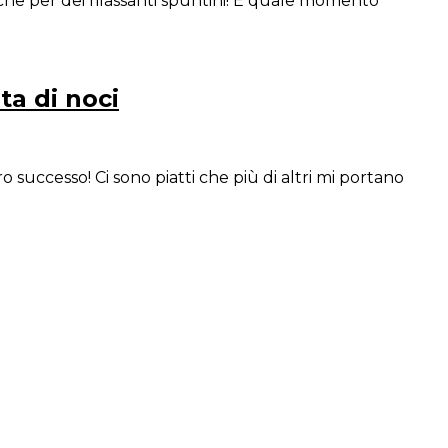
che per dei rilassanti spuntini! E quale momento
ta di noci
 successo! Ci sono piatti che più di altri mi portano