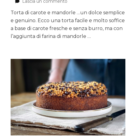
Lascia un commento
su
Torta
Torta di carote e mandorle …un dolce semplice
di
e genuino. Ecco una torta facile e molto soffice
carote
e
a base di carote fresche e senza burro, ma con
mandorle
l’aggiunta di farina di mandorle …