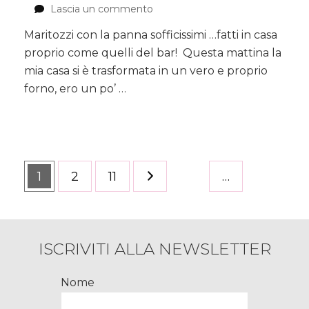
Lascia un commento
su
Maritozzi
Maritozzi con la panna sofficissimi …fatti in casa
con
proprio come quelli del bar! Questa mattina la
la
panna
mia casa si è trasformata in un vero e proprio
sofficissimi
forno, ero un po’ …
Paginazione
Pagina
1
Pagina
2
Pagina
11
…
degli
articoli
ISCRIVITI ALLA NEWSLETTER
Nome