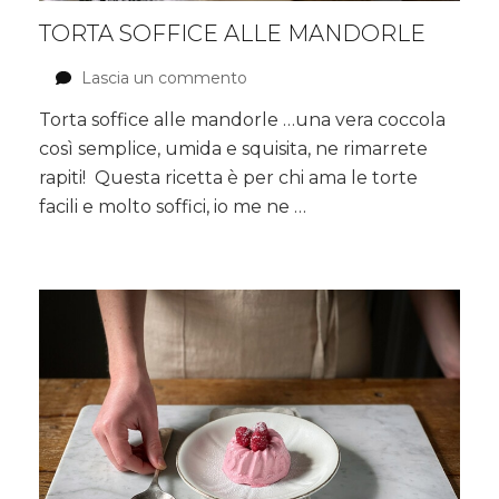
TORTA SOFFICE ALLE MANDORLE
Lascia un commento
su
Torta
Torta soffice alle mandorle …una vera coccola
soffice
così semplice, umida e squisita, ne rimarrete
alle
mandorle
rapiti! Questa ricetta è per chi ama le torte
facili e molto soffici, io me ne …