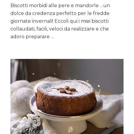
Biscotti
Biscotti morbidi alle pere e mandorle …un
morbidi
dolce da credenza perfetto per le fredde
alle
pere
giornate invernali! Eccoli qui i miei biscotti
e
collaudati, facili, veloci da realizzare e che
mandorle
adoro preparare …