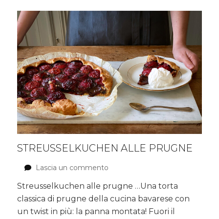
STREUSSELKUCHEN ALLE PRUGNE
Lascia un commento
su
Streusselkuchen
Streusselkuchen alle prugne …Una torta
alle
classica di prugne della cucina bavarese con
prugne
un twist in più: la panna montata! Fuori il