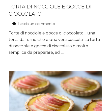
TORTA DI NOCCIOLE E GOCCE DI
CIOCCOLATO
Lascia un commento
su
Torta
Torta di nocciole e gocce di cioccolato …una
di
torta da forno che è una vera coccola! La torta
nocciole
e
di nocciole e gocce di cioccolato è molto
gocce
semplice da preparare, ed …
di
cioccolato