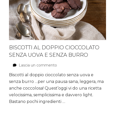
BISCOTTI AL DOPPIO CIOCCOLATO
SENZA UOVA E SENZA BURRO
Lascia un commento
su
Biscotti
Biscotti al doppio cioccolato senza uova e
al
senza burro …per una pausa sana, leggera, ma
doppio
cioccolato
anche coccolosa! Quest’oggi vi do una ricetta
senza
velocissima, semplicissima e davvero light.
uova
Bastano pochi ingredienti …
e
senza
burro