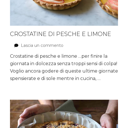
CROSTATINE DI PESCHE E LIMONE
Lascia un commento
su
Crostatine
Crostatine di pesche e limone …per finire la
di
giornata in dolcezza senza troppi sensi di colpa!
pesche
e
Voglio ancora godere di queste ultime giornate
limone
spensierate e di sole mentre in cucina, …