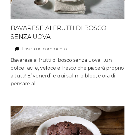
BAVARESE AI FRUTTI DI BOSCO
SENZA UOVA
Lascia un commento
su
Bavarese
Bavarese ai frutti di bosco senza uova …un
ai
dolce facile, veloce e fresco che piacerà proprio
frutti
di
a tutti! E’ venerdì e qui sul mio blog, è ora di
bosco
pensare al …
senza
uova