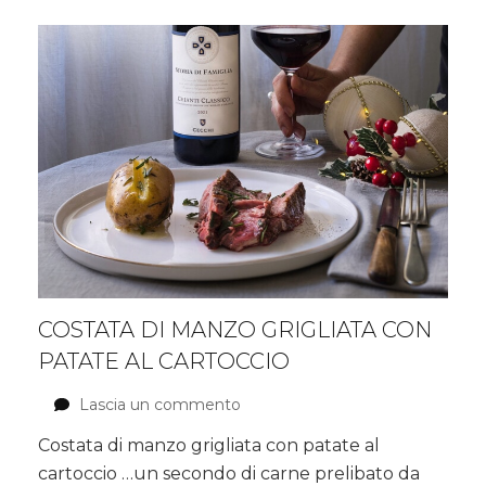
zucca,
ricotta
e
sbriciolata
di
noci
COSTATA DI MANZO GRIGLIATA CON
PATATE AL CARTOCCIO
Lascia un commento
su
Costata
Costata di manzo grigliata con patate al
di
cartoccio …un secondo di carne prelibato da
manzo