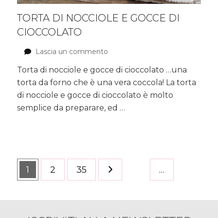
TORTA DI NOCCIOLE E GOCCE DI
CIOCCOLATO
Lascia un commento
su
Torta
Torta di nocciole e gocce di cioccolato …una
di
torta da forno che è una vera coccola! La torta
nocciole
e
di nocciole e gocce di cioccolato è molto
gocce
semplice da preparare, ed …
di
cioccolato
Paginazione
Pagina
1
Pagina
2
Pagina
35
…
degli
articoli