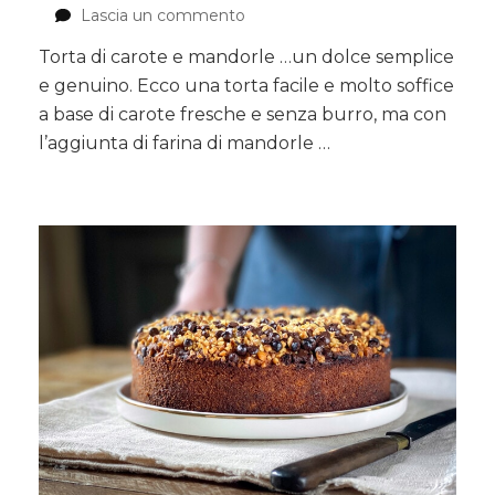
Lascia un commento
su
Torta
Torta di carote e mandorle …un dolce semplice
di
e genuino. Ecco una torta facile e molto soffice
carote
e
a base di carote fresche e senza burro, ma con
mandorle
l’aggiunta di farina di mandorle …