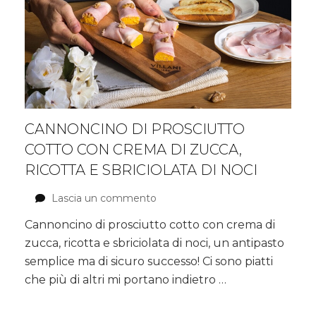
CANNONCINO DI PROSCIUTTO
COTTO CON CREMA DI ZUCCA,
RICOTTA E SBRICIOLATA DI NOCI
Lascia un commento
su
Cannoncino
Cannoncino di prosciutto cotto con crema di
di
zucca, ricotta e sbriciolata di noci, un antipasto
prosciutto
cotto
semplice ma di sicuro successo! Ci sono piatti
con
che più di altri mi portano indietro …
crema
di