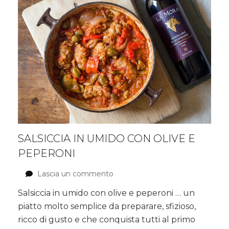
SALSICCIA IN UMIDO CON OLIVE E
PEPERONI
Lascia un commento
su
Salsiccia
Salsiccia in umido con olive e peperoni … un
in
piatto molto semplice da preparare, sfizioso,
umido
con
ricco di gusto e che conquista tutti al primo
olive