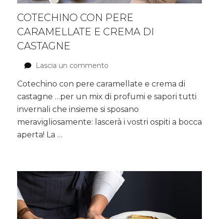
COTECHINO CON PERE
CARAMELLATE E CREMA DI
CASTAGNE
Lascia un commento
su
Cotechino
Cotechino con pere caramellate e crema di
con
castagne …per un mix di profumi e sapori tutti
pere
caramellate
invernali che insieme si sposano
e
meravigliosamente: lascerà i vostri ospiti a bocca
crema
aperta! La …
di
castagne