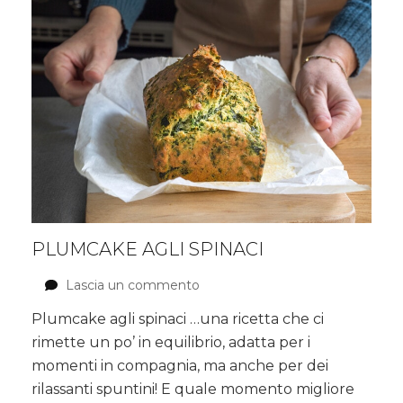
PLUMCAKE AGLI SPINACI
Lascia un commento
su
Plumcake
Plumcake agli spinaci …una ricetta che ci
agli
rimette un po’ in equilibrio, adatta per i
spinaci
momenti in compagnia, ma anche per dei
rilassanti spuntini! E quale momento migliore