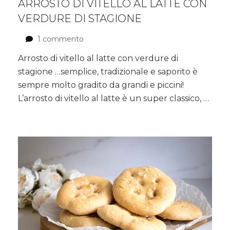
ARROSTO DI VITELLO AL LATTE CON
VERDURE DI STAGIONE
1 commento
su
Arrosto
Arrosto di vitello al latte con verdure di
di
stagione …semplice, tradizionale e saporito è
vitello
al
sempre molto gradito da grandi e piccini!
latte
L’arrosto di vitello al latte è un super classico, …
con
verdure
di
stagione