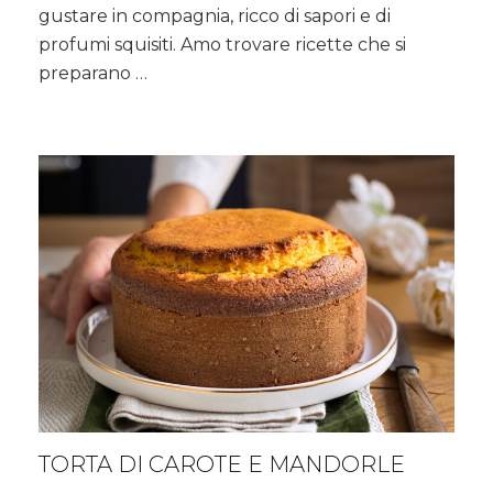
grigliata
gustare in compagnia, ricco di sapori e di
con
profumi squisiti. Amo trovare ricette che si
patate
preparano …
al
cartoccio
TORTA DI CAROTE E MANDORLE