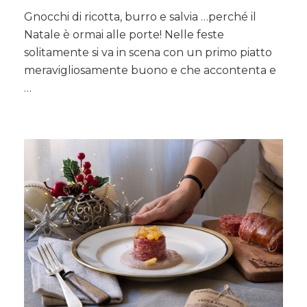
Gnocchi
Gnocchi di ricotta, burro e salvia …perché il
di
Natale è ormai alle porte! Nelle feste
ricotta,
burro
solitamente si va in scena con un primo piatto
e
meravigliosamente buono e che accontenta e
salvia
…