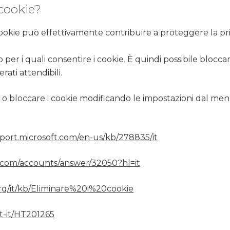
 cookie?
cookie può effettivamente contribuire a proteggere la pri
b per i quali consentire i cookie. È quindi possibile blocca
rati attendibili.
nare o bloccare i cookie modificando le impostazioni dal m
pport.microsoft.com/en-us/kb/278835/it
e.com/accounts/answer/32050?hl=it
org/it/kb/Eliminare%20i%20cookie
it-it/HT201265