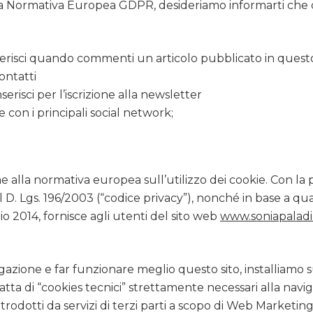
ella Normativa Europea GDPR, desideriamo informarti ch
serisci quando commenti un articolo pubblicato in questo
ontatti
risci per l’iscrizione alla newsletter
one con i principali social network;
 alla normativa europea sull’utilizzo dei cookie. Con la p
 del D. Lgs. 196/2003 (“codice privacy”), nonché in base a
 2014, fornisce agli utenti del sito web
www.soniapaladin
azione e far funzionare meglio questo sito, installiamo sul
tratta di “cookies tecnici” strettamente necessari alla nav
introdotti da servizi di terzi parti a scopo di Web Marketi