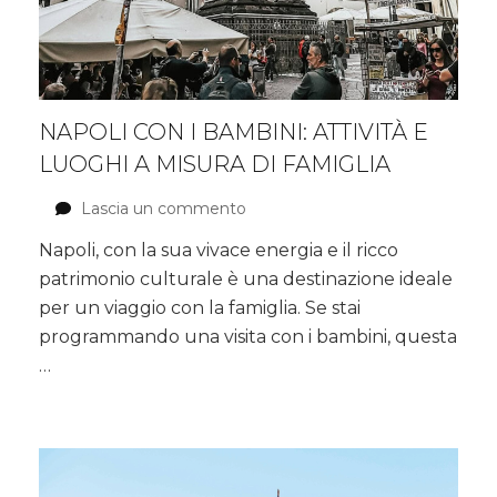
NAPOLI CON I BAMBINI: ATTIVITÀ E
LUOGHI A MISURA DI FAMIGLIA
Lascia un commento
su
Napoli
Napoli, con la sua vivace energia e il ricco
con
patrimonio culturale è una destinazione ideale
i
bambini:
per un viaggio con la famiglia. Se stai
Attività
programmando una visita con i bambini, questa
e
…
luoghi
a
misura
di
famiglia