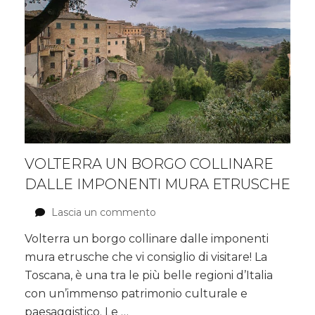
VOLTERRA UN BORGO COLLINARE
DALLE IMPONENTI MURA ETRUSCHE
Lascia un commento
su
Volterra
Volterra un borgo collinare dalle imponenti
un
mura etrusche che vi consiglio di visitare! La
borgo
collinare
Toscana, è una tra le più belle regioni d’Italia
dalle
con un’immenso patrimonio culturale e
imponenti
paesaggistico. Le …