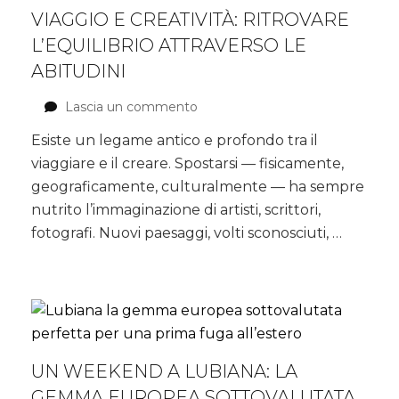
VIAGGIO E CREATIVITÀ: RITROVARE
L’EQUILIBRIO ATTRAVERSO LE
ABITUDINI
Lascia un commento
su
Viaggio
Esiste un legame antico e profondo tra il
e
viaggiare e il creare. Spostarsi — fisicamente,
creatività:
ritrovare
geograficamente, culturalmente — ha sempre
l’equilibrio
nutrito l’immaginazione di artisti, scrittori,
attraverso
fotografi. Nuovi paesaggi, volti sconosciuti, …
le
abitudini
UN WEEKEND A LUBIANA: LA
GEMMA EUROPEA SOTTOVALUTATA