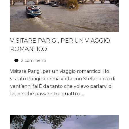
VISITARE PARIGI, PER UN VIAGGIO
ROMANTICO
2 commenti
su
Visitare
Visitare Parigi, per un viaggio romantico! Ho
Parigi,
visitato Parigi la prima volta con Stefano più di
per
un
vent’anni fa! È da tanto che volevo parlarvi di
viaggio
lei, perché passare tre quattro …
romantico