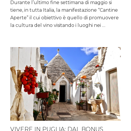
Durante l’ultimo fine settimana di maggio si
scoperta
tiene, in tutta Italia, la manifestazione “Cantine
delle
Terre
Aperte” il cui obiettivo è quello di promuovere
del
la cultura del vino visitando i luoghi nei …
Prosecco,
in
Camper
VIVERE IN PUGLIA: DAL BONUS