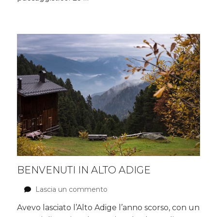
mura
etrusche
BENVENUTI IN ALTO ADIGE
Lascia un commento
su
Benvenuti
Avevo lasciato l’Alto Adige l’anno scorso, con un
in