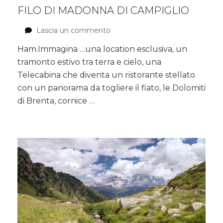
FILO DI MADONNA DI CAMPIGLIO
Lascia un commento
su
La
Ham.Immagina …una location esclusiva, un
cena
tramonto estivo tra terra e cielo, una
stellata
appesi
Telecabina che diventa un ristorante stellato
a
con un panorama da togliere il fiato, le Dolomiti
un
di Brenta, cornice …
filo
di
Madonna
di
Campiglio