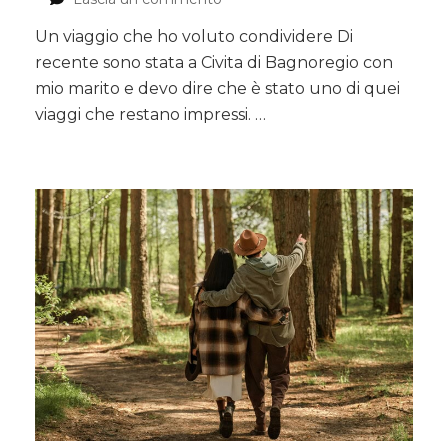
Civita
Un viaggio che ho voluto condividere Di
di
recente sono stata a Civita di Bagnoregio con
Bagnoregio
in
mio marito e devo dire che è stato uno di quei
auto:
viaggi che restano impressi. …
il
viaggio
lento
tra
uno
dei
borghi
più
belli
d’Italia