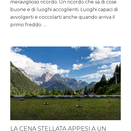
meraviglioso ricordo. Un ricordo che sa di cose
Alto
Adige
buone e di luoghi accoglienti. Luoghi capaci di
avvolgerti e coccolarti anche quando arriva il
primo freddo. …
LA CENA STELLATA APPESI A UN