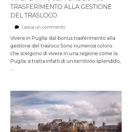
TRASFERIMENTO ALLA GESTIONE
DEL TRASLOCO
Lascia un commento
su
Vivere
Vivere in Puglia: dal bonus trasferimento alla
in
gestione del trasloco Sono numerosi coloro
Puglia:
dal
che scelgono di vivere in una regione come la
bonus
Puglia: si tratta infatti di un territorio splendido,
trasferimento
…
alla
gestione
del
trasloco