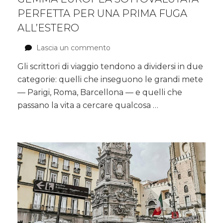
PERFETTA PER UNA PRIMA FUGA
ALL’ESTERO
Lascia un commento
su
Un
Gli scrittori di viaggio tendono a dividersi in due
weekend
categorie: quelli che inseguono le grandi mete
a
Lubiana:
— Parigi, Roma, Barcellona — e quelli che
la
passano la vita a cercare qualcosa …
gemma
europea
sottovalutata
perfetta
per
una
prima
fuga
all’estero