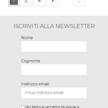
Pagina
1
Pagina
2
Pagina
4
…
degli
articoli
ISCRIVITI ALLA NEWSLETTER
Nome
Cognome
Indirizzo email:
Ho letto e accetto la privacy