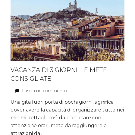
VACANZA DI 3 GIORNI: LE METE
CONSIGLIATE
Lascia un commento
su
Vacanza
Una gita fuori porta di pochi giorni, significa
di
dover avere la capacità di organizzare tutto nei
3
giorni:
minimi dettagli, così da pianificare con
le
attenzione orari, mete da raggiungere e
mete
attrazioni da …