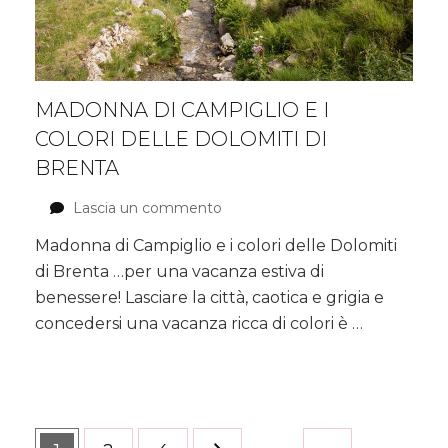
MADONNA DI CAMPIGLIO E I
COLORI DELLE DOLOMITI DI
BRENTA
Lascia un commento
su
Madonna
Madonna di Campiglio e i colori delle Dolomiti
di
di Brenta …per una vacanza estiva di
Campiglio
e
benessere! Lasciare la città, caotica e grigia e
i
concedersi una vacanza ricca di colori è …
colori
delle
Dolomiti
di
Brenta
Paginazione