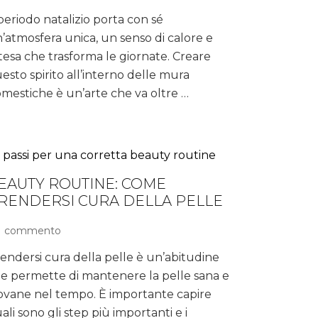
Come
 periodo natalizio porta con sé
creare
’atmosfera unica, un senso di calore e
l’atmosfera
natalizia
tesa che trasforma le giornate. Creare
in
esto spirito all’interno delle mura
casa
mestiche è un’arte che va oltre …
con
tradizioni
e
sapori
EAUTY ROUTINE: COME
RENDERSI CURA DELLA PELLE
1 commento
su
Beauty
endersi cura della pelle è un’abitudine
routine:
e permette di mantenere la pelle sana e
come
prendersi
ovane nel tempo. È importante capire
cura
ali sono gli step più importanti e i