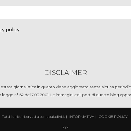
cy policy
DISCLAIMER
stata giornalistica in quanto viene aggiornato senza alcuna periodic
la legge n° 62 del 7.03.2001. Le immagini ed i post di questo blog app
Tutti i diritti riservati a soniapaladini.it
|
INFORMATIVA
|
COOKIE POLICY
|
|
cp
|