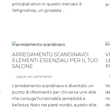
commercio
principali attori in questo mercato è
pr
all’ingrosso
Vehgroshop, un grossista …
biologico
in
Europa
ARREDAMENTO SCANDINAVO:
V
ELEMENTI ESSENZIALI PER IL TUO
L
SALONE
P
Lascia un commento
su
Arredamento
L’arredamento scandinavo è diventato un
Vi
Scandinavo:
o
punto di riferimento per chi cerca uno stile
elementi
da
essenziali
che coniuga funzionalità, semplicità e
mo
per
bellezza. Nato nei paesi nordici, questo stile
de
il