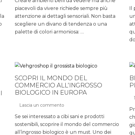
i
Creare ambienti belli da vedere ma anche
di
piacevoli da vivere richiede sempre più
design:
Il
Come
la
attenzione ai dettagli sensoriali. Non basta
un
il
o
scegliere un divano di tendenza o una
at
legno
palette di colori armoniosa: …
qu
trasforma
do
l’acustica
di
casa
SCOPRI IL MONDO DEL
B
COMMERCIO ALL’INGROSSO
P
BIOLOGICO IN EUROPA
I
Lascia un commento
su
Pr
Scopri
Se sei interessato a cibi sani e prodotti
ch
il
sostenibili, scoprire il mondo del commercio
mondo
gi
del
all’ingrosso biologico è un must. Uno dei
qu