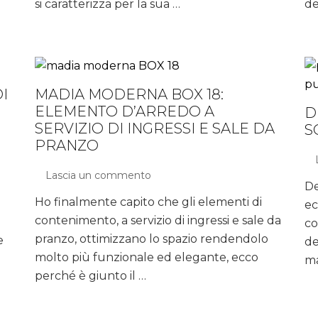
si caratterizza per la sua …
de
tuo
salone
I
MADIA MODERNA BOX 18:
ELEMENTO D’ARREDO A
D
SERVIZIO DI INGRESSI E SALE DA
S
PRANZO
Lascia un commento
su
De
Madia
Ho finalmente capito che gli elementi di
ec
moderna
contenimento, a servizio di ingressi e sale da
BOX
co
18:
pranzo, ottimizzano lo spazio rendendolo
e
de
elemento
molto più funzionale ed elegante, ecco
ma
d’arredo
perché è giunto il …
a
servizio
di