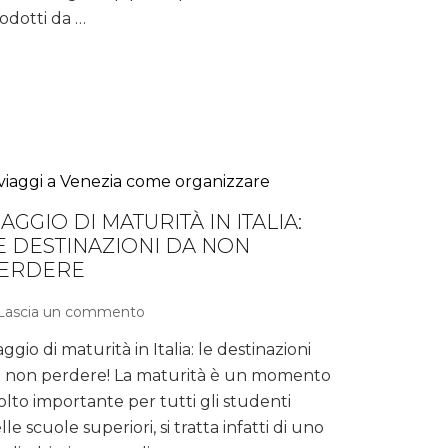
della
odotti da …
pelle
IAGGIO DI MATURITÀ IN ITALIA:
E DESTINAZIONI DA NON
ERDERE
Lascia un commento
su
Viaggio
aggio di maturità in Italia: le destinazioni
di
 non perdere! La maturità è un momento
maturità
in
lto importante per tutti gli studenti
Italia:
lle scuole superiori, si tratta infatti di uno
le