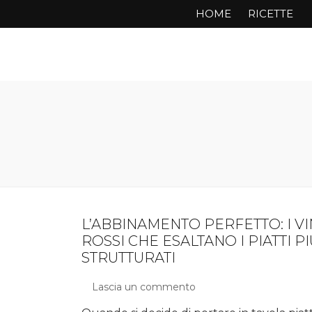
HOME
RICETTE
L’ABBINAMENTO PERFETTO: I VI
ROSSI CHE ESALTANO I PIATTI PI
STRUTTURATI
Lascia un commento
su
L’abbinamento