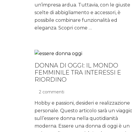
stile
un’impresa ardua. Tuttavia, con le giuste
elegante
scelte di abbigliamento e accessori, è
anche
possibile combinare funzionalità ed
nei
eleganza. Scopri come …
giorni
di
pioggia
DONNA DI OGGI: IL MONDO
FEMMINILE TRA INTERESSI E
RIORDINO
2 commenti
su
Donna
Hobby e passioni, desideri e realizzazione
di
personale. Questo articolo sarà un viaggi
oggi:
il
sull’essere donna nella quotidianità
mondo
moderna. Essere una donna di oggi è un
femminile