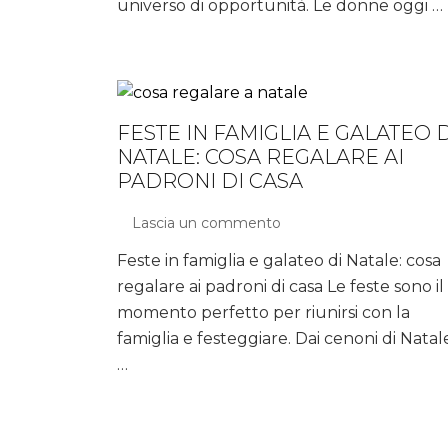
universo di opportunità. Le donne oggi …
tra
interessi
e
riordino
FESTE IN FAMIGLIA E GALATEO D
NATALE: COSA REGALARE AI
PADRONI DI CASA
Lascia un commento
su
Feste
Feste in famiglia e galateo di Natale: cosa
in
regalare ai padroni di casa Le feste sono il
famiglia
e
momento perfetto per riunirsi con la
galateo
famiglia e festeggiare. Dai cenoni di Natal
di
…
Natale:
cosa
regalare
ai