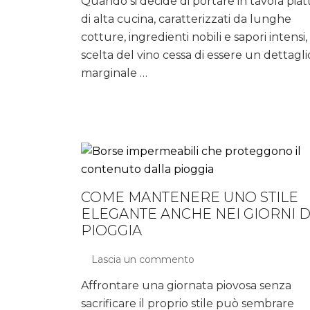
Quando si decide di portare in tavola piatt
perfetto:
di alta cucina, caratterizzati da lunghe
i
vini
cotture, ingredienti nobili e sapori intensi, 
rossi
scelta del vino cessa di essere un dettagli
che
marginale …
esaltano
i
piatti
più
strutturati
COME MANTENERE UNO STILE
ELEGANTE ANCHE NEI GIORNI D
PIOGGIA
Lascia un commento
su
Come
Affrontare una giornata piovosa senza
mantenere
sacrificare il proprio stile può sembrare
uno