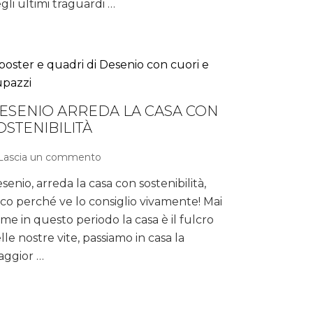
gli ultimi traguardi …
destinazioni
da
non
perdere
ESENIO ARREDA LA CASA CON
OSTENIBILITÀ
Lascia un commento
su
Desenio
senio, arreda la casa con sostenibilità,
arreda
co perché ve lo consiglio vivamente! Mai
la
casa
me in questo periodo la casa è il fulcro
con
lle nostre vite, passiamo in casa la
sostenibilità
ggior …