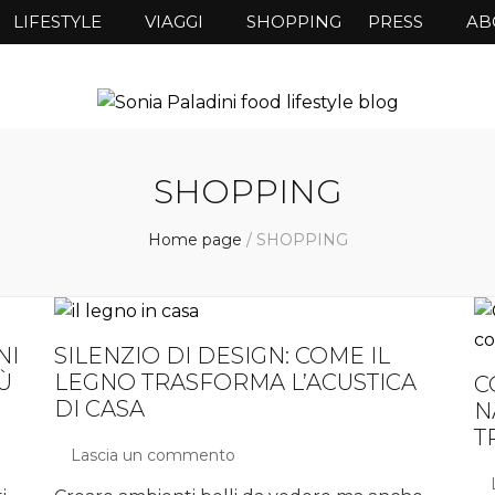
LIFESTYLE
VIAGGI
SHOPPING
PRESS
AB
SHOPPING
Home page
/
SHOPPING
NI
SILENZIO DI DESIGN: COME IL
Ù
LEGNO TRASFORMA L’ACUSTICA
C
DI CASA
N
T
Lascia un commento
su
Silenzio