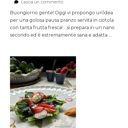
Lascia un commento
su
Insalata
Buongiorno gente! Oggi vi propongo un’idea
di
per una golosa pausa pranzo servita in ciotola
mango,
pesche
con tanta frutta fresca! …si prepara in un nano
e
secondo ed è estremamente sana e adatta …
pane
croccante