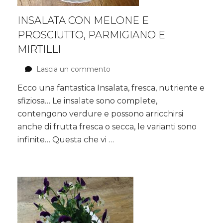
INSALATA CON MELONE E
PROSCIUTTO, PARMIGIANO E
MIRTILLI
Lascia un commento
su
Insalata
Ecco una fantastica Insalata, fresca, nutriente e
con
sfiziosa… Le insalate sono complete,
melone
e
contengono verdure e possono arricchirsi
prosciutto,
anche di frutta fresca o secca, le varianti sono
Parmigiano
infinite… Questa che vi …
e
mirtilli