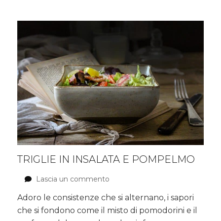
noci
TRIGLIE IN INSALATA E POMPELMO
Lascia un commento
su
Triglie
Adoro le consistenze che si alternano, i sapori
in
che si fondono come il misto di pomodorini e il
insalata
e