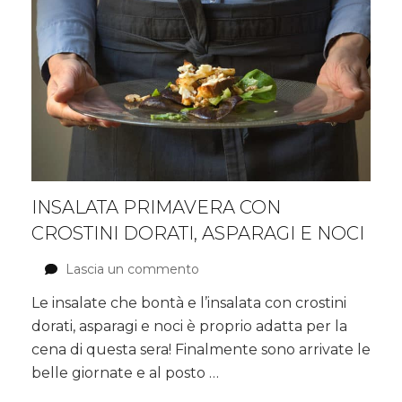
Balsamico
di
Modena
IGP
INSALATA PRIMAVERA CON
CROSTINI DORATI, ASPARAGI E NOCI
Lascia un commento
su
Insalata
Le insalate che bontà e l’insalata con crostini
primavera
dorati, asparagi e noci è proprio adatta per la
con
crostini
cena di questa sera! Finalmente sono arrivate le
dorati,
belle giornate e al posto …
asparagi
e