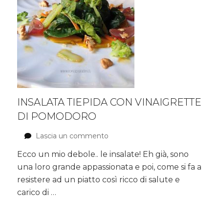
INSALATA TIEPIDA CON VINAIGRETTE
DI POMODORO
Lascia un commento
su
Insalata
Ecco un mio debole.. le insalate! Eh già, sono
tiepida
una loro grande appassionata e poi, come si fa a
con
vinaigrette
resistere ad un piatto così ricco di salute e
di
carico di …
pomodoro