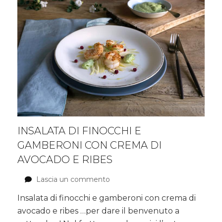
INSALATA DI FINOCCHI E
GAMBERONI CON CREMA DI
AVOCADO E RIBES
Lascia un commento
su
Insalata
Insalata di finocchi e gamberoni con crema di
di
avocado e ribes …per dare il benvenuto a
finocchi
e