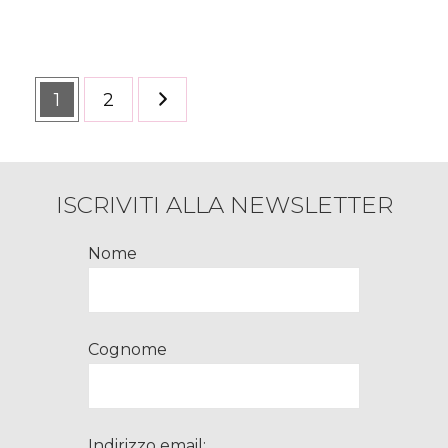
Paginazione
Pagina
1
Pagina
2
degli
articoli
ISCRIVITI ALLA NEWSLETTER
Nome
Cognome
Indirizzo email: