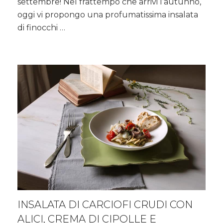
settembre! Nel frattempo che arrivi l’autunno,
gamberoni
oggi vi propongo una profumatissima insalata
con
di finocchi …
crema
di
avocado
e
ribes
INSALATA DI CARCIOFI CRUDI CON
ALICI, CREMA DI CIPOLLE E