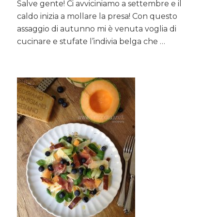
Salve gente! Ci avviciniamo a settembre e il
stufata
caldo inizia a mollare la presa! Con questo
e
caramellata
assaggio di autunno mi è venuta voglia di
al
cucinare e stufate l’indivia belga che …
timo