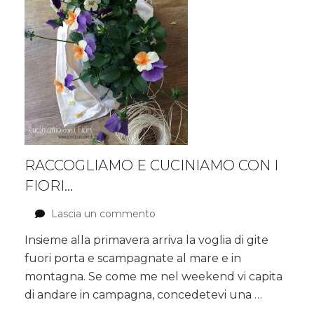
RACCOGLIAMO E CUCINIAMO CON I
FIORI…
Lascia un commento
su
Raccogliamo
Insieme alla primavera arriva la voglia di gite
e
fuori porta e scampagnate al mare e in
cuciniamo
con
montagna. Se come me nel weekend vi capita
i
di andare in campagna, concedetevi una …
Fiori…