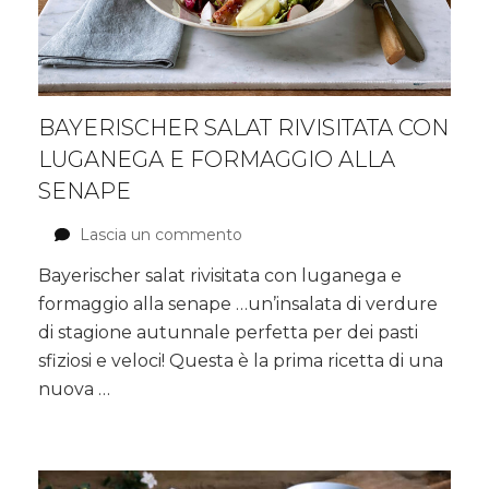
BAYERISCHER SALAT RIVISITATA CON
LUGANEGA E FORMAGGIO ALLA
SENAPE
Lascia un commento
su
Bayerischer
Bayerischer salat rivisitata con luganega e
salat
formaggio alla senape …un’insalata di verdure
rivisitata
con
di stagione autunnale perfetta per dei pasti
luganega
sfiziosi e veloci! Questa è la prima ricetta di una
e
nuova …
formaggio
alla
senape