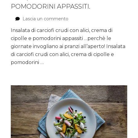
POMODORINI APPASSITI.
Lascia un commento
su
Insalata
Insalata di carciofi crudi con alici, crema di
di
cipolle e pomodorini appassiti …perchè le
carciofi
crudi
giornate invogliano ai pranzi all’aperto! Insalata
con
di carciofi crudi con alici, crema di cipolle e
alici,
pomodorini …
crema
di
cipolle
e
pomodorini
appassiti.