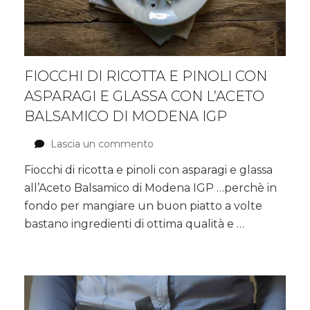
FIOCCHI DI RICOTTA E PINOLI CON
ASPARAGI E GLASSA CON L’ACETO
BALSAMICO DI MODENA IGP
Lascia un commento
su
Fiocchi
Fiocchi di ricotta e pinoli con asparagi e glassa
di
all’Aceto Balsamico di Modena IGP …perchè in
ricotta
e
fondo per mangiare un buon piatto a volte
pinoli
bastano ingredienti di ottima qualità e …
con
asparagi
e
glassa
con
l’Aceto