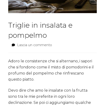
Triglie in insalata e
pompelmo
Lascia un commento
su
Triglie
in
insalata
Adoro le consistenze che si alternano, i sapori
e
che si fondono come il misto di pomodorini e il
pompelmo
profumo del pompelmo che rinfrescano
questo piatto.
Devo dire che amo le insalate con la frutta
sono tra le mie preferite in ogni loro
declinazione. Se poi ci aggiungiamo qualche