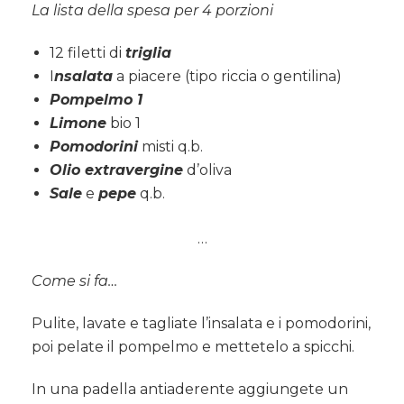
La lista della spesa per 4 porzioni
12 filetti di
triglia
I
nsalata
a piacere (tipo riccia o gentilina)
P
ompelmo 1
L
imone
bio 1
Pomodorini
misti q.b.
Olio extravergine
d’oliva
Sale
e
pepe
q.b.
…
Come si fa…
Pulite, lavate e tagliate l’insalata e i pomodorini,
poi pelate il pompelmo e mettetelo a spicchi.
In una padella antiaderente aggiungete un