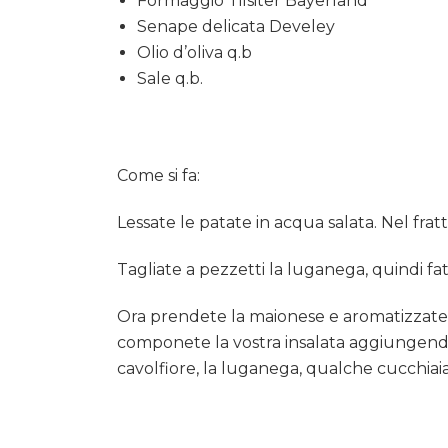
Formaggio Tilsiter Bayerland
Senape delicata Develey
Olio d’oliva q.b
Sale q.b.
Come si fa:
Lessate le patate in acqua salata. Nel fratt
Tagliate a pezzetti la luganega, quindi fat
Ora prendete la maionese e aromatizzate
componete la vostra insalata aggiungendo a
cavolfiore, la luganega, qualche cucchiaia