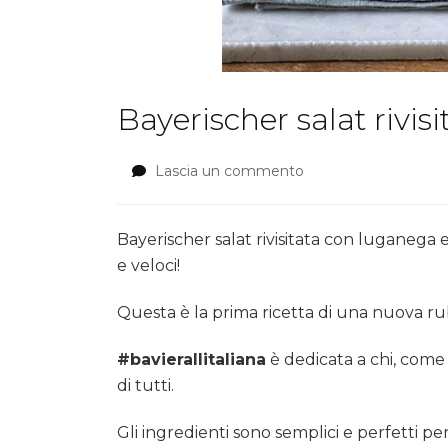
Bayerischer salat rivi
Lascia un commento
su
Bayerischer
salat
rivisitata
Bayerischer salat rivisitata con luganega 
con
e veloci!
luganega
e
Questa è la prima ricetta di una nuova rub
formaggio
alla
#bavierallitaliana
è dedicata a chi, come 
senape
di tutti.
Gli ingredienti sono semplici e perfetti per