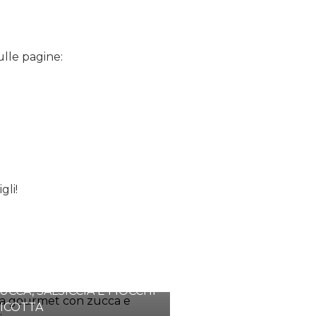
ulle pagine:
gli!
ZA GOURMET CON CREMA
ZUCCA, SALSICCIA E FIOCCHI
RICOTTA