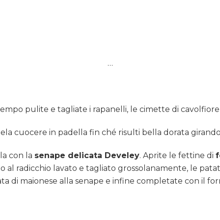
…
empo pulite e tagliate i rapanelli, le cimette di cavolfior
ela cuocere in padella fin ché risulti bella dorata girando
la con la
senape delicata Develey
. Aprite le fettine di
f
l radicchio lavato e tagliato grossolanamente, le patate a
ta di maionese alla senape e infine completate con il form