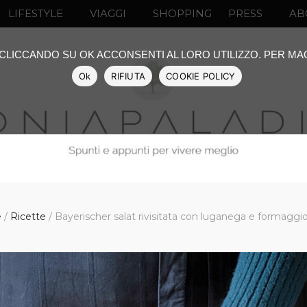
LIFESTYLE
VIAGGI
SHOPPING
PRESS
AB
: CLICCANDO SU OK ACCONSENTI AL LORO UTILIZZO. PER M
Ok
RIFIUTA
COOKIE POLICY
e
/
Ricette
/
Bayerischer salat rivisitata con luganega e formaggio