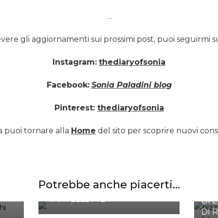
…
evere gli aggiornamenti sui prossimi post, puoi seguirmi s
Instagram:
thediaryofsonia
Facebook:
Sonia Paladini blog
Pinterest:
thediaryofsonia
 puoi tornare alla
Home
del sito per scoprire nuovi consi
Potrebbe anche piacerti...
SBRISOLONA IN
PIZ
“TARTELLETTE”
DI 
DI 