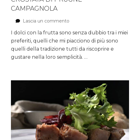
CAMPAGNOLA
Lascia un commento
su
Crostata
I dolci con la frutta sono senza dubbio tra i miei
di
preferiti, quelli che mi piacciono di più sono
prugne
campagnola
quelli della tradizione tutti da riscoprire e
gustare nella loro semplicità. …