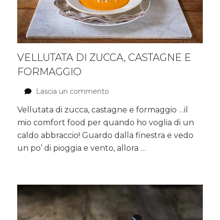
VELLUTATA DI ZUCCA, CASTAGNE E
FORMAGGIO
Lascia un commento
su
Vellutata
Vellutata di zucca, castagne e formaggio …il
di
mio comfort food per quando ho voglia di un
zucca,
castagne
caldo abbraccio! Guardo dalla finestra e vedo
e
un po’ di pioggia e vento, allora …
formaggio