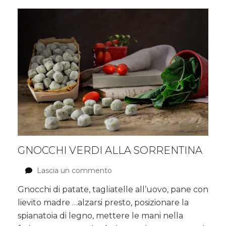
GNOCCHI VERDI ALLA SORRENTINA
Lascia un commento
su
Gnocchi
Gnocchi di patate, tagliatelle all’uovo, pane con
verdi
lievito madre …alzarsi presto, posizionare la
alla
sorrentina
spianatoia di legno, mettere le mani nella