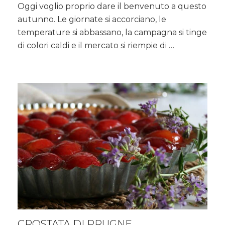
Oggi voglio proprio dare il benvenuto a questo
di
autunno. Le giornate si accorciano, le
zucca
con
temperature si abbassano, la campagna si tinge
amaretti
di colori caldi e il mercato si riempie di …
CROSTATA DI PRUGNE