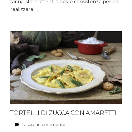
farina, stare attenti a dosi e consistenze per poi
realizzare …
TORTELLI DI ZUCCA CON AMARETTI
Lascia un commento
su
Tortelli