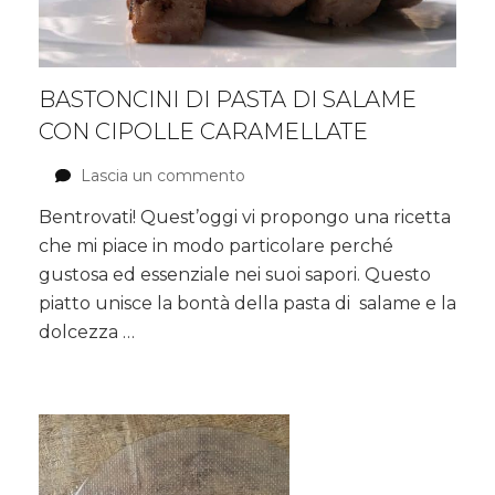
BASTONCINI DI PASTA DI SALAME
CON CIPOLLE CARAMELLATE
Lascia un commento
su
Bastoncini
Bentrovati! Quest’oggi vi propongo una ricetta
di
che mi piace in modo particolare perché
pasta
di
gustosa ed essenziale nei suoi sapori. Questo
salame
piatto unisce la bontà della pasta di salame e la
con
dolcezza …
cipolle
caramellate