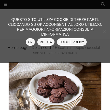
QUESTO SITO UTILIZZA COOKIE DI TERZE PARTI:
CLICCANDO SU OK ACCONSENTI AL LORO UTILIZZO.
PER MAGGIORI INFORMAZIONI CONSULTA
L'INFORMATIVA
Ok
RIFIUTA
COOKIE POLICY
Home page
/
Dolci ricordi
/
Biscotti al doppio cioccolato
senza uova e senza burro