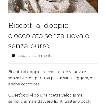
Biscotti al doppio
cioccolato senza uova e
senza burro
Lascia un commento
su
Biscotti
al
doppio
Biscotti al doppio cioccolato senza uova e
cioccolato
senza burro …per una pausa sana, leggera, ma
senza
anche coccolosa!
uova
e
Quest’oggi vi do una ricetta velocissima,
senza
burro
semplicissima e davvero light. Bastano pochi