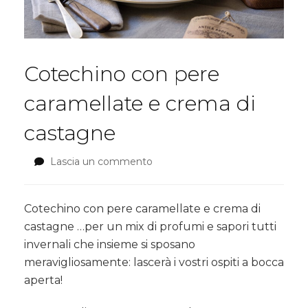
Cotechino con pere
caramellate e crema di
castagne
Lascia un commento
su
Cotechino
con
pere
Cotechino con pere caramellate e crema di
caramellate
castagne …per u
n mix di profumi e sapori tutti
e
invernali che insieme si sposano
crema
meravigliosamente: lascerà i vostri ospiti a bocca
di
castagne
aperta!