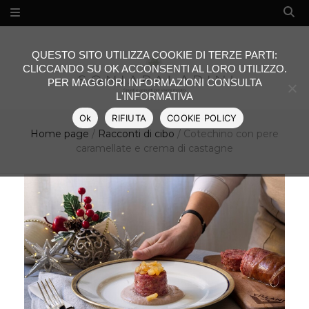
QUESTO SITO UTILIZZA COOKIE DI TERZE PARTI:
CLICCANDO SU OK ACCONSENTI AL LORO UTILIZZO.
PER MAGGIORI INFORMAZIONI CONSULTA
L'INFORMATIVA
Ok
RIFIUTA
COOKIE POLICY
Home page
/
Racconti di cibo
/
Cotechino con pere
caramellate e crema di castagne