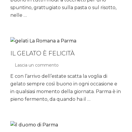
di
spuntino, grattugiato sulla pasta o sul risotto,
tutti
nelle …
i
formaggi
IL GELATO È FELICITÀ
Lascia un commento
su
Il
E con l’arrivo dell’estate scatta la voglia di
gelato
gelato sempre così buono in ogni occasione e
è
felicità
in qualsiasi momento della giornata. Parma è in
pieno fermento, da quando ha il …