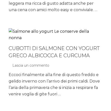
su
leggera ma ricca di gusto adatta anche per
purè
una cena con amici molto easy e conviviale. …
di
broccoli
e
patate
croccanti
CUBOTTI DI SALMONE CON YOGURT
GRECO ALBICOCCA E CURCUMA
Lascia un commento
su
Cubotti
Eccoci finalmente alla fine di questo freddo e
di
gelido inverno con l’arrivo dei primi caldi. Dove
salmone
con
l’aria della primavera che si inizia a respirare fa
yogurt
venire voglia di gite fuori …
greco
albicocca
e