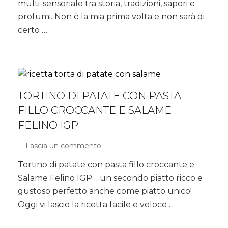
il
multi-sensoriale tra storia, tradizioni, sapori e
Parmigiano
profumi. Non è la mia prima volta e non sarà di
Reggiano
certo …
TORTINO DI PATATE CON PASTA
FILLO CROCCANTE E SALAME
FELINO IGP
Lascia un commento
su
Tortino
Tortino di patate con pasta fillo croccante e
di
Salame Felino IGP …un secondo piatto ricco e
patate
con
gustoso perfetto anche come piatto unico!
pasta
Oggi vi lascio la ricetta facile e veloce …
fillo
croccante