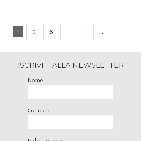
Paginazione
Pagina
1
Pagina
2
Pagina
6
…
degli
articoli
ISCRIVITI ALLA NEWSLETTER
Nome
Cognome
Indirizzo email: