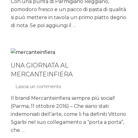
Con una punta di Parmigiano Reggiano,
magia
pomodoro fresco e un pacco di pasta di qualità
del
Parmigiano
si può mettere in tavola un primo piatto degno
Reggiano!
di nota. Se poi aggiungi il …
UNA GIORNATA AL
MERCANTEINFIERA
Lascia un commento
su
Una
Il brand Mercanteinfiera sempre più social!
giornata
(Parma, 11 ottobre 2016) – Che siano stati
al
MERCANTEINFIERA
indemoniati dell’arte, come li ha definiti Vittorio
Sgarbi nel suo collegamento a “porta a porta”,
che …