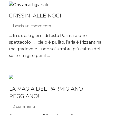
curcuma
GRISSINI ALLE NOCI
Lascia un commento
su
Grissini
… In questi giorni di festa Parma è uno
alle
spettacolo …il cielo è pulito, l’aria è frizzantina
noci
ma gradevole …non so’ sembra più calma del
solito! In giro per il …
LA MAGIA DEL PARMIGIANO
REGGIANO!
2 commenti
su
La