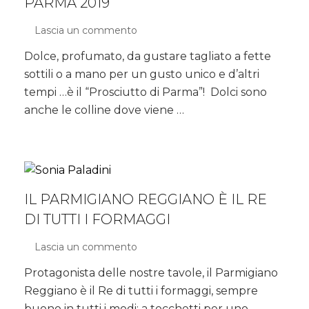
PARMA 2019
Lascia un commento
su
Il
Dolce, profumato, da gustare tagliato a fette
Festival
sottili o a mano per un gusto unico e d’altri
del
Prosciutto
tempi …è il “Prosciutto di Parma”! Dolci sono
di
anche le colline dove viene …
Parma
2019
IL PARMIGIANO REGGIANO È IL RE
DI TUTTI I FORMAGGI
Lascia un commento
su
Il Parmigiano
Protagonista delle nostre tavole, il Parmigiano
Reggiano è
Reggiano è il Re di tutti i formaggi, sempre
il
Re
buono in tutti i modi: a tocchetti per uno