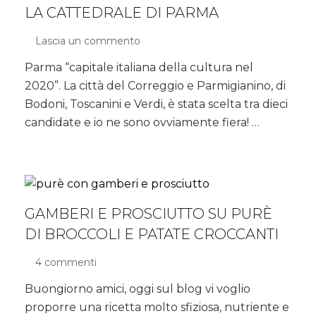
LA CATTEDRALE DI PARMA
Lascia un commento
su
La
Parma “capitale italiana della cultura nel
Cattedrale
2020”. La città del Correggio e Parmigianino, di
di
Parma
Bodoni, Toscanini e Verdi, è stata scelta tra dieci
candidate e io ne sono ovviamente fiera! …
GAMBERI E PROSCIUTTO SU PURÈ
DI BROCCOLI E PATATE CROCCANTI
4 commenti
su
gamberi
Buongiorno amici, oggi sul blog vi voglio
e
proporre una ricetta molto sfiziosa, nutriente e
prosciutto