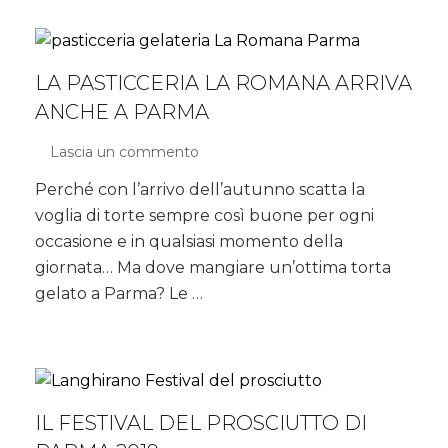
e
Salame
Felino
IGP
LA PASTICCERIA LA ROMANA ARRIVA
ANCHE A PARMA
Lascia un commento
su
La
Perché con l’arrivo dell’autunno scatta la
Pasticceria
voglia di torte sempre così buone per ogni
La
Romana
occasione e in qualsiasi momento della
arriva
giornata… Ma dove mangiare un’ottima torta
anche
gelato a Parma? Le …
a
Parma
IL FESTIVAL DEL PROSCIUTTO DI