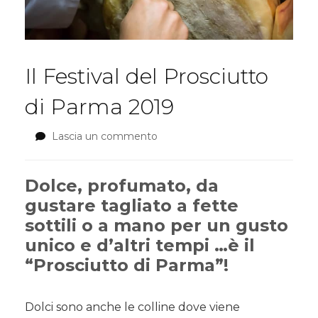
Il Festival del Prosciutto
di Parma 2019
Lascia un commento
su
Il
Festival
del
Dolce, profumato, da
Prosciutto
gustare tagliato a fette
di
sottili o a mano per un gusto
Parma
2019
unico e d’altri tempi …è il
“
Prosciutto di Parma
”!
Dolci sono anche le colline dove viene