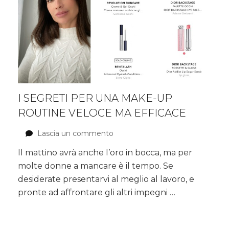
I SEGRETI PER UNA MAKE-UP
ROUTINE VELOCE MA EFFICACE
Lascia un commento
su
I
Il mattino avrà anche l’oro in bocca, ma per
segreti
molte donne a mancare è il tempo. Se
per
una
desiderate presentarvi al meglio al lavoro, e
make-
pronte ad affrontare gli altri impegni …
up
routine
veloce