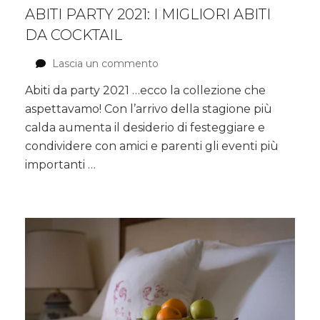
ABITI PARTY 2021: I MIGLIORI ABITI
DA COCKTAIL
Lascia un commento
su
ABITI
Abiti da party 2021 …ecco la collezione che
PARTY
aspettavamo! Con l’arrivo della stagione più
2021:
I
calda aumenta il desiderio di festeggiare e
MIGLIORI
condividere con amici e parenti gli eventi più
ABITI
importanti …
DA
COCKTAIL