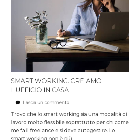
stile
di
vita
sano
SMART WORKING: CREIAMO
L’UFFICIO IN CASA
Lascia un commento
su
Smart
Trovo che lo smart working sia una modalità di
working:
lavoro molto flessibile soprattutto per chi come
creiamo
l’ufficio
me fa il freelance e si deve autogestire. Lo
in
smart working non è più …