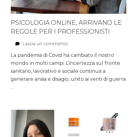
PSICOLOGIA ONLINE, ARRIVANO LE
REGOLE PER I PROFESSIONISTI
Lascia un commento
su
Psicologia
La pandemia di Covid ha cambiato il nostro
online,
mondo in molti campi. L’incertezza sul fronte
arrivano
le
sanitario, lavorativo e sociale continua a
regole
generare ansia e disagio, unito ai venti di guerra
per
…
i
professionisti