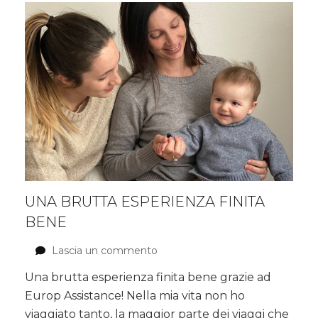
ma
efficace
UNA BRUTTA ESPERIENZA FINITA
BENE
Lascia un commento
su
Una
Una brutta esperienza finita bene grazie ad
brutta
Europ Assistance! Nella mia vita non ho
esperienza
finita
viaggiato tanto, la maggior parte dei viaggi che