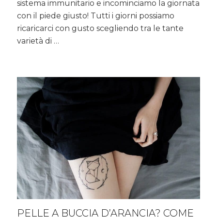
sistema immunitario e incominciamo la giornata
ci
fanno
con il piede giusto! Tutti i giorni possiamo
stare
ricaricarci con gusto scegliendo tra le tante
bene
varietà di …
PELLE A BUCCIA D’ARANCIA? COME