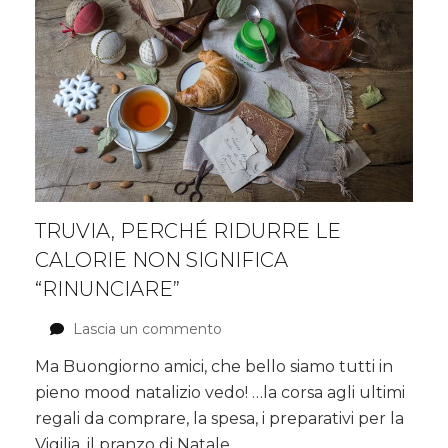
TRUVIA, PERCHÉ RIDURRE LE
CALORIE NON SIGNIFICA
“RINUNCIARE”
Lascia un commento
su
Truvia,
Ma Buongiorno amici, che bello siamo tutti in
perché
pieno mood natalizio vedo! …la corsa agli ultimi
ridurre
le
regali da comprare, la spesa, i preparativi per la
calorie
Vigilia, il pranzo di Natale …