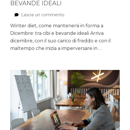
BEVANDE IDEALI
Lascia un commento
su
Winter
Winter diet, come mantenersi in forma a
diet,
Dicembre: tra cibi e bevande ideali Arriva
come
mantenersi
dicembre, con il suo carico di freddo e con il
in
maltempo che inizia a imperversare in …
forma
a
Dicembre:
tra
cibi
e
bevande
ideali