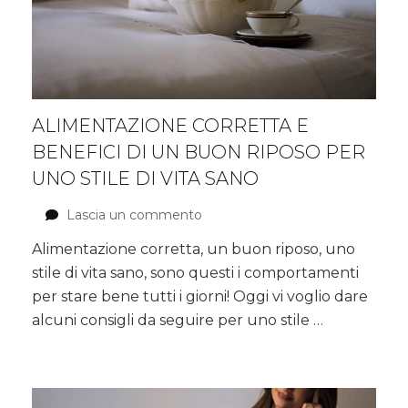
ALIMENTAZIONE CORRETTA E
BENEFICI DI UN BUON RIPOSO PER
UNO STILE DI VITA SANO
Lascia un commento
su
Alimentazione
Alimentazione corretta, un buon riposo, uno
corretta
stile di vita sano, sono questi i comportamenti
e
benefici
per stare bene tutti i giorni! Oggi vi voglio dare
di
alcuni consigli da seguire per uno stile …
un
buon
riposo
per
uno