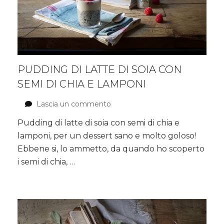
PUDDING DI LATTE DI SOIA CON
SEMI DI CHIA E LAMPONI
Lascia un commento
su
Pudding
Pudding di latte di soia con semi di chia e
di
lamponi, per un dessert sano e molto goloso!
latte
di
Ebbene si, lo ammetto, da quando ho scoperto
soia
i semi di chia, …
con
semi
di
chia
e
lamponi