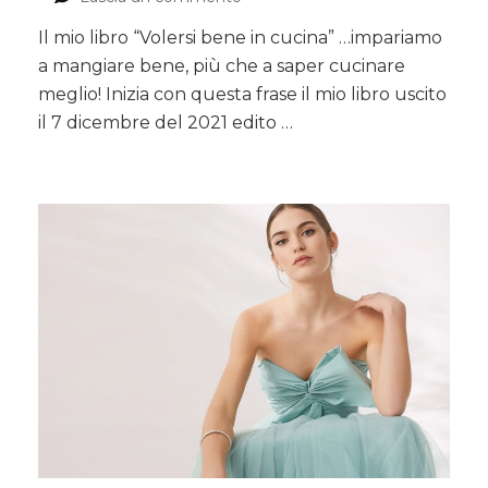
Il
Il mio libro “Volersi bene in cucina” …impariamo
mio
a mangiare bene, più che a saper cucinare
libro
“Volersi
meglio! Inizia con questa frase il mio libro uscito
bene
il 7 dicembre del 2021 edito …
in
cucina”