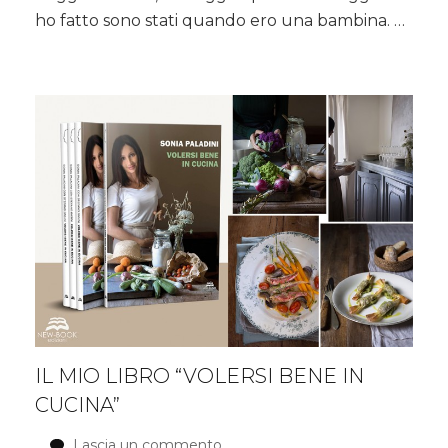
bene
ho fatto sono stati quando ero una bambina. …
IL MIO LIBRO “VOLERSI BENE IN
CUCINA”
Lascia un commento
su