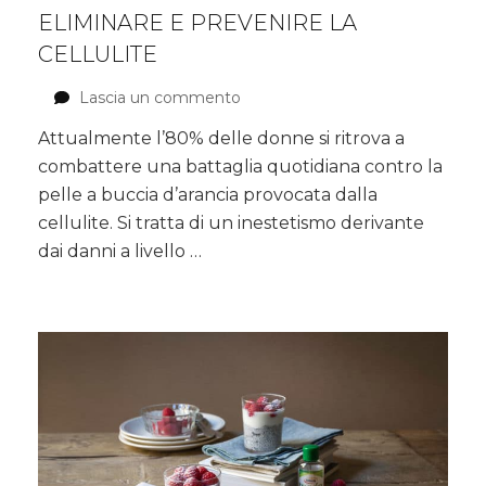
ELIMINARE E PREVENIRE LA
CELLULITE
Lascia un commento
su
Pelle
Attualmente l’80% delle donne si ritrova a
a
combattere una battaglia quotidiana contro la
buccia
d’arancia?
pelle a buccia d’arancia provocata dalla
Come
cellulite. Si tratta di un inestetismo derivante
eliminare
dai danni a livello …
e
prevenire
la
cellulite