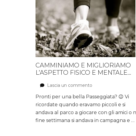
CAMMINIAMO E MIGLIORIAMO
L’ASPETTO FISICO E MENTALE…
Lascia un commento
su
Camminiamo
Pronti per una bella Passeggiata? 😉 Vi
e
ricordate quando eravamo piccoli e si
miglioriamo
l’aspetto
andava al parco a giocare con gli amici o 
fisico
fine settimana si andava in campagna e …
e
mentale…