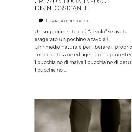
CREA UN BUON INFUSO
DISINTOSSICANTE
Lascia un commento
su
Crea
Un suggerimento così “al volo” se avete
un
esagerato un pochino a tavola!!! …
buon
infuso
un rimedio naturale per liberare il propri
disintossicante
corpo da tossine ed agenti patogeni ester
1 cucchiaino di malva 1 cucchiaino di betu
1 cucchiaino …