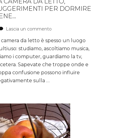
A CAMERA DA LETTO,
UGGERIMENTI PER DORMIRE
ENE…
Lascia un commento
su
La
 camera da letto è spesso un luogo
Camera
ltiuso: studiamo, ascoltiamo musica,
da
Letto,
iamo i computer, guardiamo la tv,
suggerimenti
cetera. Sapevate che troppe onde e
per
oppa confusione possono influire
dormire
gativamente sulla …
bene…