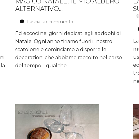
MAGICO NATALE! IL MIO ALBERO
L
ALTERNATIVO…
S
B
Lascia un commento
su
Magico
Ed eccoci nei giorni dedicati agli addobbi di
Natale!
La
Natale! Ogni anno tiriamo fuori il nostro
il
mio
mu
o
scatolone e cominciamo a disporre le
albero
us
ni.
decorazioni che abbiamo raccolto nel corso
alternativo…
ec
lla
del tempo… qualche …
tr
ne