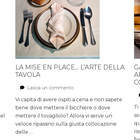
LA MISE EN PLACE… L’ARTE DELLA
G
TAVOLA
A
C
Lascia un commento
su
La
Vi capita di avere ospiti a cena e non sapete
Mise
Ti
bene dove mettere il bicchiere o dove
en
Place…
so
mettere il tovagliolo? Allora vi serve un
nel
l’Arte
qu
veloce ripassino sulla giusta collocazione
della
ri
delle …
Tavola
fo