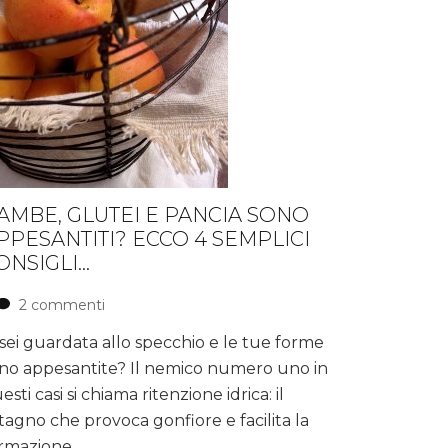
AMBE, GLUTEI E PANCIA SONO
PPESANTITI? ECCO 4 SEMPLICI
ONSIGLI…
2 commenti
su
Gambe,
 sei guardata allo specchio e le tue forme
Glutei
no appesantite? Il nemico numero uno in
e
Pancia
esti casi si chiama ritenzione idrica: il
sono
stagno che provoca gonfiore e facilita la
appesantiti?
rmazione …