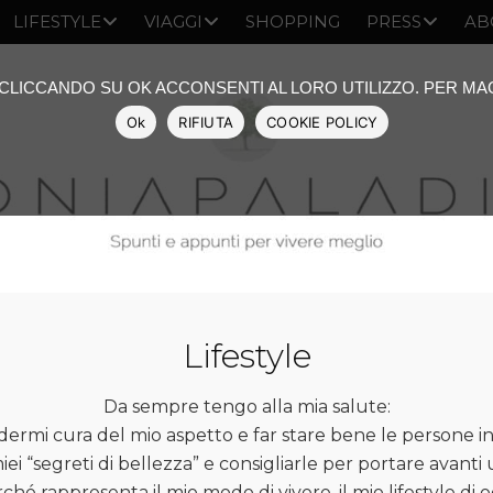
LIFESTYLE
VIAGGI
SHOPPING
PRESS
AB
: CLICCANDO SU OK ACCONSENTI AL LORO UTILIZZO. PER M
Ok
RIFIUTA
COOKIE POLICY
Lifestyle
Da sempre tengo alla mia salute:
dermi cura del mio aspetto e far stare bene le persone in
iei “segreti di bellezza” e consigliarle per portare avanti 
é rappresenta il mio modo di vivere, il mio lifestyle di 