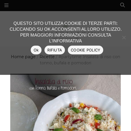
QUESTO SITO UTILIZZA COOKIE DI TERZE PARTI:
CLICCANDO SU OK ACCONSENTI AL LORO UTILIZZO.
PER MAGGIORI INFORMAZIONI CONSULTA
L'INFORMATIVA
Ok
RIFIUTA
COOKIE POLICY
Home page
/
Ricette
/
#partytime Insalata di riso con
tonno, bufala e pomodori