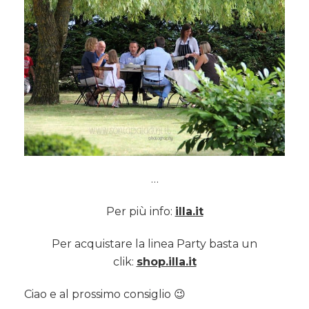
…
Per più info:
illa.it
Per acquistare la linea Party basta un
clik:
shop.illa.it
Ciao e al prossimo consiglio 😉