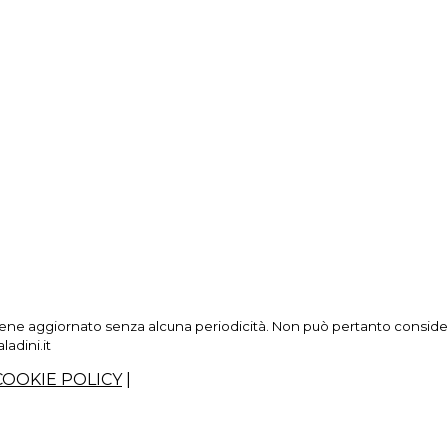
ne aggiornato senza alcuna periodicità. Non può pertanto considerars
adini.it
COOKIE POLICY
|