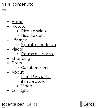
Vai al contenuto
Home
Ricette
Ricette salate
Ricette dolci
Lifestyle
Spunti di bellezza
Viaggi
Parma e dintorni
Shopping
Press
Collaborazioni
About
Film ‘Passpartù’
il mio eBook
Video
Cont@tti
Ricerca per: