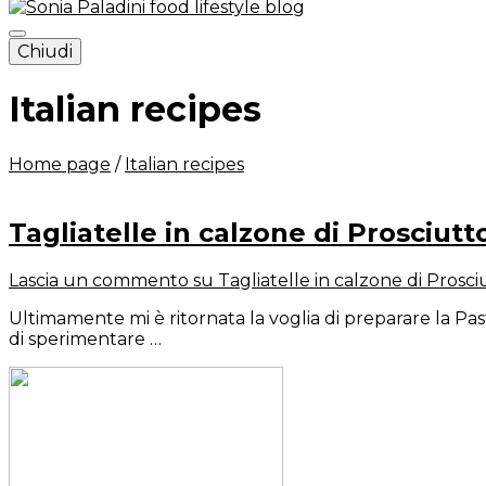
Chiudi
Sonia Paladini – food and lifestyl
Italian recipes
Home page
/
Italian recipes
Tagliatelle in calzone di Prosciut
Lascia un commento
su Tagliatelle in calzone di Prosc
Ultimamente mi è ritornata la voglia di preparare la Past
di sperimentare …