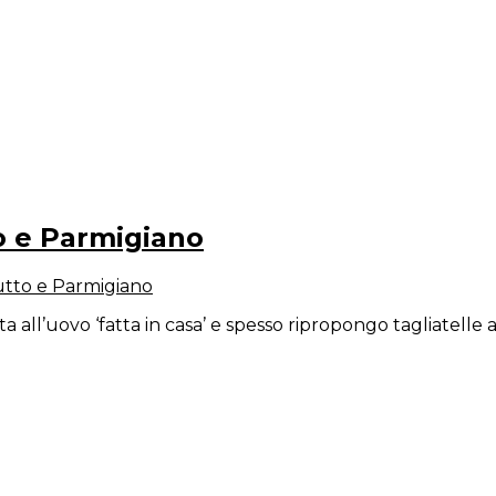
e blog – Italy
to e Parmigiano
iutto e Parmigiano
a all’uovo ‘fatta in casa’ e spesso ripropongo tagliatelle