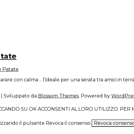
atate
e Patate
rare con calma …l’ideale per una serata tra amici in ter
| Sviluppato da
Blossom Themes
. Powered by
WordPre
LICCANDO SU OK ACCONSENTI AL LORO UTILIZZO. PE
izzando il pulsante Revoca il consenso.
Revoca consenso