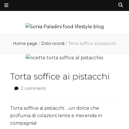
Home page
/
Dolci ricordi
/
Torta soffice ai pistacchi
Torta soffice ai pistacchi
2 commenti
su
Torta
soffice
ai
Torta soffice ai pistacchi …un dolce che
pistacchi
profuma di colazioni lente e merende in
compagnia!