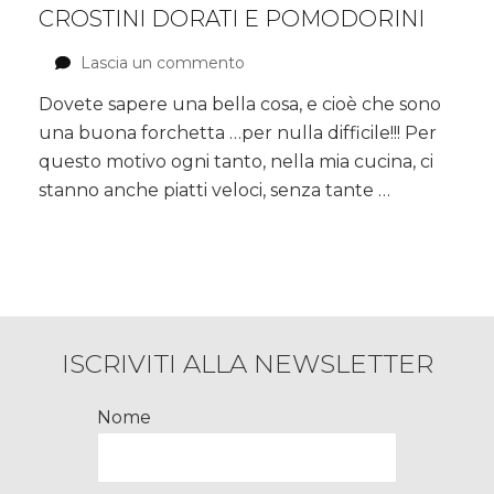
CROSTINI DORATI E POMODORINI
Lascia un commento
su
Mozzarella
Dovete sapere una bella cosa, e cioè che sono
imbottita
una buona forchetta …per nulla difficile!!! Per
con
crostini
questo motivo ogni tanto, nella mia cucina, ci
dorati
stanno anche piatti veloci, senza tante …
e
pomodorini
ISCRIVITI ALLA NEWSLETTER
Nome