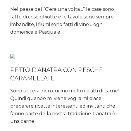
La
Nel paese del “C’era una volta…” le case sono
magia
fatte di cose ghiotte e le tavole sono sempre
di
invitare,
imbandite, i fiumi sono fatti di vino …ogni
perché
domenica è Pasqua e …
il
miglior
#ristorante
è
…
casa
PETTO D’ANATRA CON PESCHE
tua!
CARAMELLATE
Sono sincera, non cucino molto i piatti di carne!
Quindi quando mi viene voglia mi piace
preparare ricette interessanti ed invitanti che
fanno parte della nostra tradizione. L’anatra è
una carne …