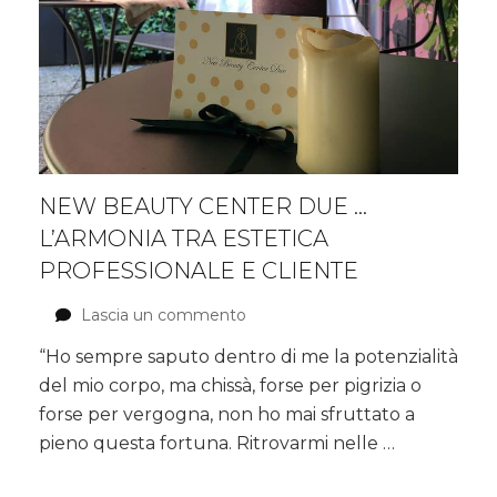
NEW BEAUTY CENTER DUE …
L’ARMONIA TRA ESTETICA
PROFESSIONALE E CLIENTE
Lascia un commento
su
New
“Ho sempre saputo dentro di me la potenzialità
Beauty
del mio corpo, ma chissà, forse per pigrizia o
Center
Due
forse per vergogna, non ho mai sfruttato a
…
pieno questa fortuna. Ritrovarmi nelle …
l’armonia
tra