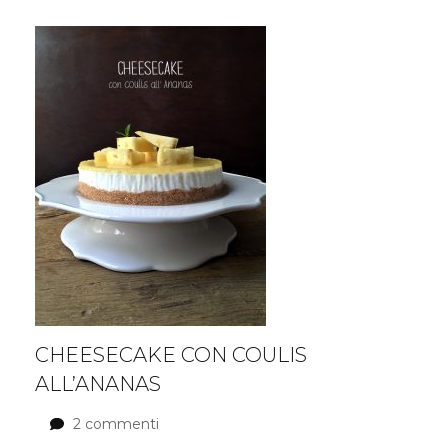
estetica
professionale
e
cliente
CHEESECAKE CON COULIS
ALL’ANANAS
2 commenti
su
Cheesecake