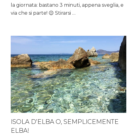
giornate
la giornata: bastano 3 minuti, appena sveglia, e
con
via che si parte! 😉 Stirarsi …
una
spruzzata
d’energia…
ISOLA D’ELBA O, SEMPLICEMENTE
ELBA!