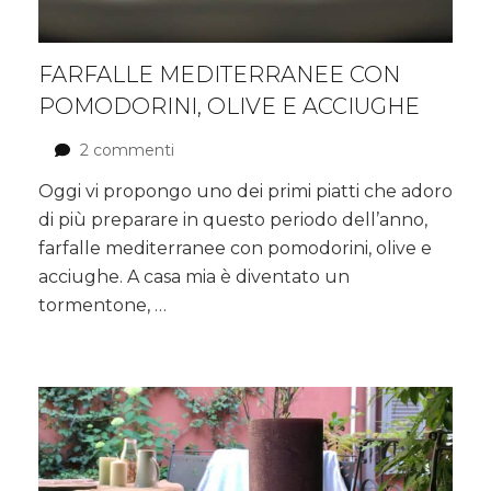
FARFALLE MEDITERRANEE CON
POMODORINI, OLIVE E ACCIUGHE
2 commenti
su
Farfalle
Oggi vi propongo uno dei primi piatti che adoro
mediterranee
di più preparare in questo periodo dell’anno,
con
pomodorini,
farfalle mediterranee con pomodorini, olive e
olive
acciughe. A casa mia è diventato un
e
tormentone, …
acciughe