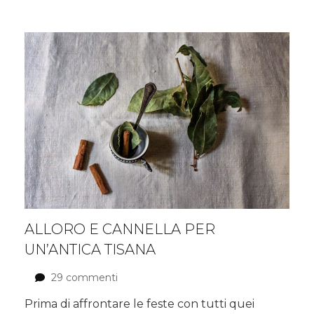
nero
e
carota
ALLORO E CANNELLA PER
UN’ANTICA TISANA
29 commenti
su
Alloro
Prima di affrontare le feste con tutti quei
e