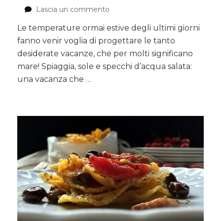
Lascia un commento
su
ISOLA
Le temperature ormai estive degli ultimi giorni
D’ELBA
fanno venir voglia di progettare le tanto
O,
SEMPLICEMENTE
desiderate vacanze, che per molti significano
ELBA!
mare! Spiaggia, sole e specchi d’acqua salata:
una vacanza che …