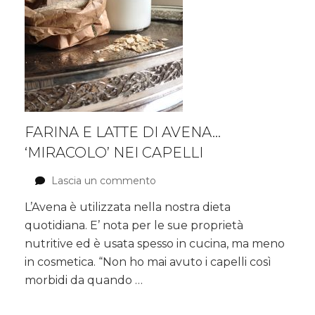
FARINA E LATTE DI AVENA…
‘MIRACOLO’ NEI CAPELLI
Lascia un commento
su
Farina
L’Avena è utilizzata nella nostra dieta
e
quotidiana. E’ nota per le sue proprietà
Latte
di
nutritive ed è usata spesso in cucina, ma meno
Avena…
in cosmetica. “Non ho mai avuto i capelli così
‘miracolo’
morbidi da quando …
nei
Capelli