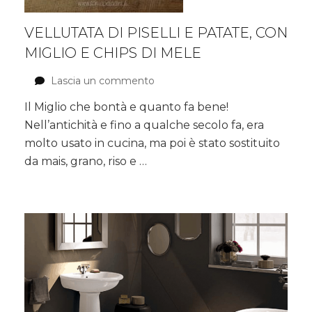
VELLUTATA DI PISELLI E PATATE, CON
MIGLIO E CHIPS DI MELE
Lascia un commento
su
Vellutata
Il Miglio che bontà e quanto fa bene!
di
Nell’antichità e fino a qualche secolo fa, era
piselli
e
molto usato in cucina, ma poi è stato sostituito
patate,
da mais, grano, riso e …
con
miglio
e
chips
di
mele