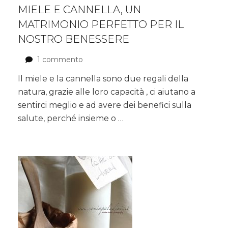
MIELE E CANNELLA, UN
MATRIMONIO PERFETTO PER IL
NOSTRO BENESSERE
1 commento
su
Miele
Il miele e la cannella sono due regali della
e
natura, grazie alle loro capacità , ci aiutano a
Cannella,
un
sentirci meglio e ad avere dei benefici sulla
matrimonio
salute, perché insieme o …
perfetto
per
il
nostro
benessere