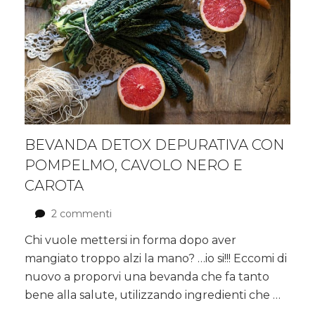
BEVANDA DETOX DEPURATIVA CON
POMPELMO, CAVOLO NERO E
CAROTA
2 commenti
su
Bevanda
Chi vuole mettersi in forma dopo aver
DETOX
mangiato troppo alzi la mano? …io si!!! Eccomi di
depurativa
con
nuovo a proporvi una bevanda che fa tanto
pompelmo,
bene alla salute, utilizzando ingredienti che …
cavolo