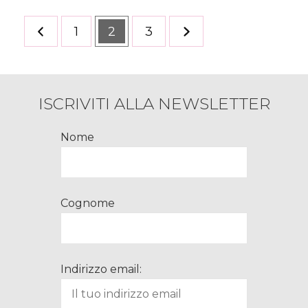
Paginazione
Pagina
1
Pagina
2
Pagina
3
degli
articoli
ISCRIVITI ALLA NEWSLETTER
Nome
Cognome
Indirizzo email: