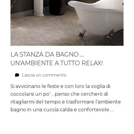
LA STANZA DA BAGNO …
UN’AMBIENTE A TUTTO RELAX!
Lascia un commento
su
La
Si avvicinano le feste e con loro la voglia di
stanza
coccolarsi un po’ …penso che cercherò di
da
bagno
ritagliarmi del tempo e trasformare l’ambiente
…
bagno in una cuccia calda e confortevole …
un’ambiente
a
tutto
relax!