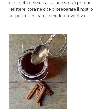
banchetti deliziosi a cui non si può proprio
cannella
per
resistere, cosa ne dite di preparare il nostro
un’antica
corpo ad eliminare in modo preventivo …
tisana