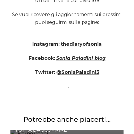
un bel “Like” e condividilo !!
Se vuoi ricevere gli aggiornamenti sui prossimi,
puoi seguirmi sulle pagine:
Instagram:
thediaryofsonia
Facebook:
Sonia Paladini blog
Twitter:
@SoniaPaladini3
…
Potrebbe anche piacerti...
LIVORNO, UNA CITTÀ GODERECCIA
TUTTA DA SCOPRIRE