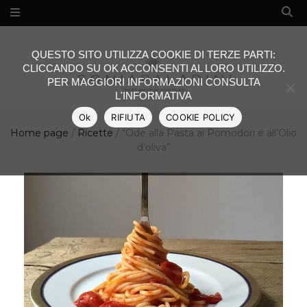
QUESTO SITO UTILIZZA COOKIE DI TERZE PARTI:
CLICCANDO SU OK ACCONSENTI AL LORO UTILIZZO.
PER MAGGIORI INFORMAZIONI CONSULTA
L'INFORMATIVA
Ok
RIFIUTA
COOKIE POLICY
Home page
/
Ricette
/
“Ode alla Pasta ai Pomodori e all’Olio
d’oliva”