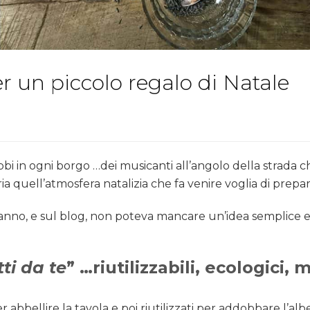
r un piccolo regalo di Natale
i in ogni borgo …dei musicanti all’angolo della strada ch
ia quell’atmosfera natalizia che fa venire voglia di prepar
l’anno, e sul blog, non poteva mancare un’idea semplice 
tti da te
” …riutilizzabili, ecologici
bellire la tavola e poi riutilizzati per addobbare l’alber