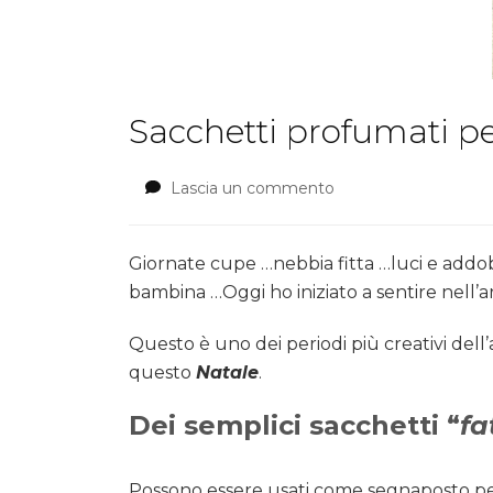
Sacchetti profumati pe
Lascia un commento
su
Sacchetti
profumati
per
Giornate cupe …nebbia fitta …luci e addobb
un
bambina …Oggi ho iniziato a sentire nell’ar
piccolo
regalo
Questo è uno dei periodi più creativi del
di
questo
Natale
.
Natale
Dei semplici sacchetti “
fa
Possono essere usati come segnaposto per ab