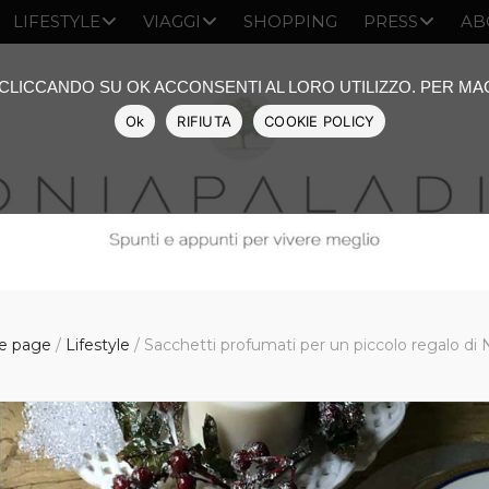
LIFESTYLE
VIAGGI
SHOPPING
PRESS
AB
: CLICCANDO SU OK ACCONSENTI AL LORO UTILIZZO. PER M
Ok
RIFIUTA
COOKIE POLICY
 page
/
Lifestyle
/
Sacchetti profumati per un piccolo regalo di 