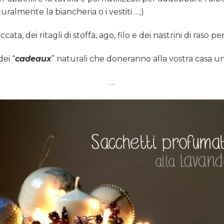
uralmente la biancheria o i vestiti …;)
cata, dei ritagli di stoffa, ago, filo e dei nastrini di raso p
ei “
cadeaux
” naturali che doneranno alla vostra casa u
…