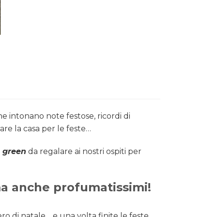
e intonano note festose, ricordi di
are la casa per le feste…
e
green
da regalare ai nostri ospiti per
, ma anche profumatissimi!
o di natale …e una volta finite le feste,