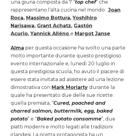
una giuria composta da 7 “
top chef
” che
rappresentano l’alta cucina nel mondo:
Joan
Roca
,
Massimo Bottura
,
Yoshihiro
Narisawa
,
Grant Achatz
,
Gastón
Acurio
,
Yannick Alléno
e
Margot Janse
Alma
per questa occasione ha svolto una parte
molto importante durante questo prestigioso
evento internazionale e, lunedì 20 luglio in
questa prestigiosa scuola, ho avuto il piacere di
essere stata invitata ad assistere ad una lezione
dimostrativa con
Mark Moriarty
durante la
quale ha presentato due delle sue ricette:
quella premiata, “
Cured, poached and
charred salmon, buttermilk, egg, baked
potato
” e “
Baked potato consomme
”, due
piatti moderni e molto legati alle tradizioni
irlandesi. La ricetta protagonista ha un