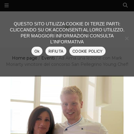
QUESTO SITO UTILIZZA COOKIE DI TERZE PARTI:
CLICCANDO SU OK ACCONSENTI AL LORO UTILIZZO.
PER MAGGIORI INFORMAZIONI CONSULTA
L'INFORMATIVA
Ok
RIFIUTA
COOKIE POLICY
Home page
/
Eventi
/
Ad Alma una lezione con Mark
Moriarty vincitore del concorso San Pellegrino Young Chef!