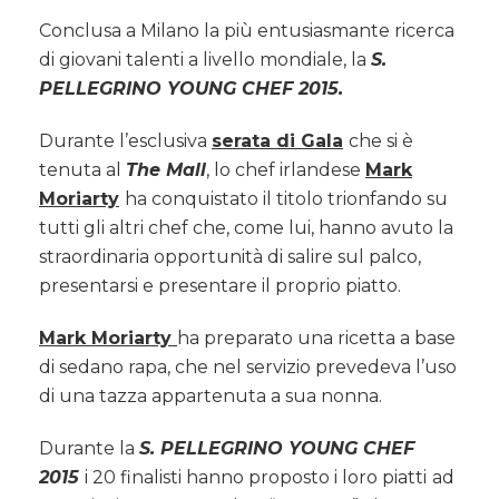
Alma
una
Conclusa a Milano la più entusiasmante ricerca
lezione
di giovani talenti a livello mondiale, la
S.
con
PELLEGRINO YOUNG CHEF 2015.
Mark
Moriarty
Durante l’esclusiva
serata di Gala
che si è
vincitore
del
tenuta al
The Mall
, lo chef irlandese
Mark
concorso
Moriarty
ha conquistato il titolo trionfando su
San
tutti gli altri chef che, come lui, hanno avuto la
Pellegrino
straordinaria opportunità di salire sul palco,
Young
Chef!
presentarsi e presentare il proprio piatto.
Mark Moriarty
ha preparato una ricetta a base
di sedano rapa, che nel servizio prevedeva l’uso
di una tazza appartenuta a sua nonna.
Durante la
S. PELLEGRINO YOUNG CHEF
2015
i 20 finalisti hanno proposto i loro piatti
ad