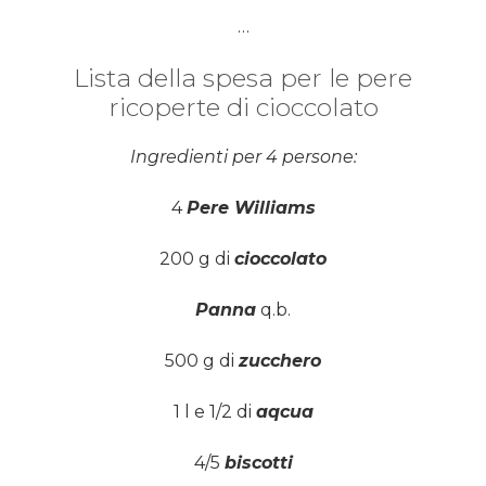
…
Lista della spesa per le pere
ricoperte di cioccolato
Ingredienti per 4 persone:
4
Pere Williams
200 g di
cioccolato
Panna
q.b.
500 g di
zucchero
1 l e 1/2 di
aqcua
4/5
biscotti