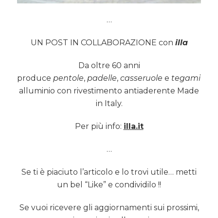
…
UN POST IN COLLABORAZIONE con
illa
Da oltre 60 anni
produce
pentole
,
padelle
,
casseruole
e
tegami
in
alluminio con rivestimento antiaderente Made
in Italy.
Per più info:
illa.it
…
Se ti è piaciuto l’articolo e lo trovi utile… metti
un bel “Like” e condividilo !!
Se vuoi ricevere gli aggiornamenti sui prossimi,