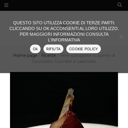
QUESTO SITO UTILIZZA COOKIE DI TERZE PARTI:
CLICCANDO SU OK ACCONSENTI AL LORO UTILIZZO.
PER MAGGIORI INFORMAZIONI CONSULTA
L'INFORMATIVA
Ok
RIFIUTA
COOKIE POLICY
Home page
/
Ricette
/
Pere sciroppate ricoperte di
Cioccolato, Crumble e caramello