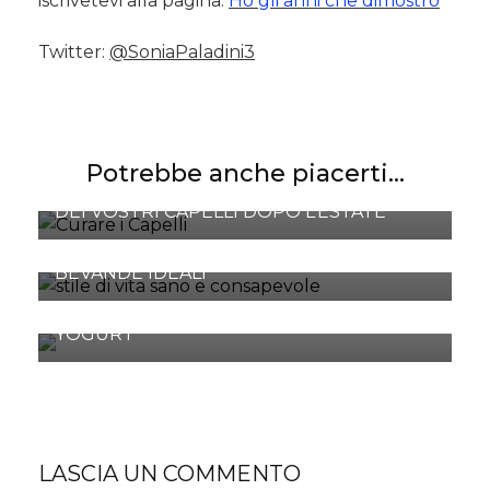
iscrivetevi alla pagina:
Ho gli anni che dimostro
Twitter:
@SoniaPaladini3
Potrebbe anche piacerti...
I SEGRETI PER LA CURA E LA BELLEZZA
DEI VOSTRI CAPELLI DOPO L’ESTATE
WINTER DIET, COME MANTENERSI IN
FORMA A DICEMBRE: TRA CIBI E
BEVANDE IDEALI
PREVENIRE LE ALLERGIE CON LO
YOGURT
LASCIA UN COMMENTO