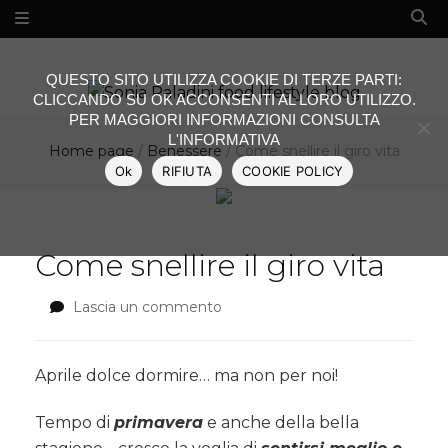
QUESTO SITO UTILIZZA COOKIE DI TERZE PARTI:
CLICCANDO SU OK ACCONSENTI AL LORO UTILIZZO.
PER MAGGIORI INFORMAZIONI CONSULTA
L'INFORMATIVA
Home page
/
Benessere
/
Come snellire il giro vita
Ok
RIFIUTA
COOKIE POLICY
Come snellire il giro vita
Lascia un commento
su
Come
snellire
il
Aprile dolce dormire… ma non per noi!
giro
vita
Tempo di
primavera
e anche della bella