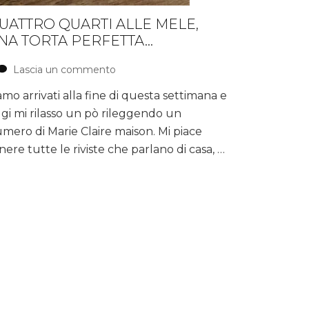
UATTRO QUARTI ALLE MELE,
NA TORTA PERFETTA…
Lascia un commento
su
Quattro
amo arrivati alla fine di questa settimana e
quarti
gi mi rilasso un pò rileggendo un
alle
mele,
mero di Marie Claire maison. Mi piace
una
nere tutte le riviste che parlano di casa, …
torta
perfetta…