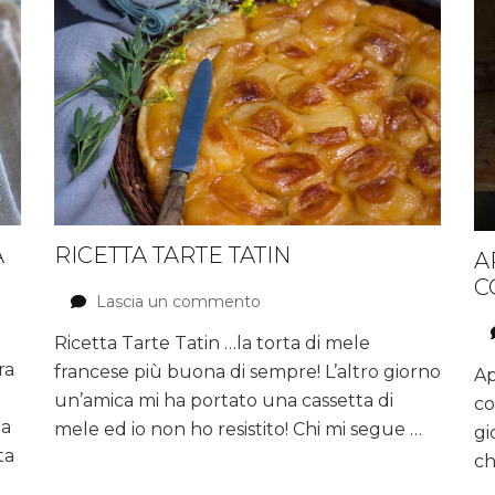
A
RICETTA TARTE TATIN
A
C
Lascia un commento
su
Ricetta
Ricetta Tarte Tatin …la torta di mele
TARTE
ra
francese più buona di sempre! L’altro giorno
TATIN
Ap
un’amica mi ha portato una cassetta di
co
ia
mele ed io non ho resistito! Chi mi segue …
gi
ta
ch