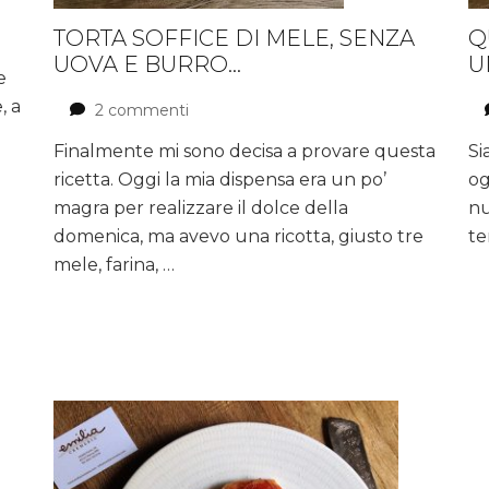
TORTA SOFFICE DI MELE, SENZA
Q
UOVA E BURRO…
U
e
, a
2 commenti
su
Torta
Finalmente mi sono decisa a provare questa
Si
soffice
ricetta. Oggi la mia dispensa era un po’
di
og
mele,
magra per realizzare il dolce della
nu
senza
domenica, ma avevo una ricotta, giusto tre
te
uova
mele, farina, …
e
burro…