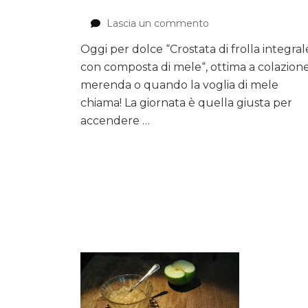
Lascia un commento
su
Crostata
Oggi per dolce “Crostata di frolla integral
di
con composta di mele“, ottima a colazione
frolla
integrale
merenda o quando la voglia di mele
con
chiama! La giornata è quella giusta per
composta
accendere …
di
mele