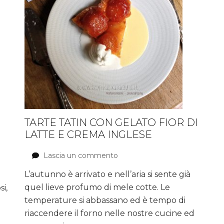
TARTE TATIN CON GELATO FIOR DI
LATTE E CREMA INGLESE
Lascia un commento
su
Tarte
L’autunno è arrivato e nell’aria si sente già
Tatin
quel lieve profumo di mele cotte. Le
con
i,
gelato
temperature si abbassano ed è tempo di
fior
riaccendere il forno nelle nostre cucine ed
di