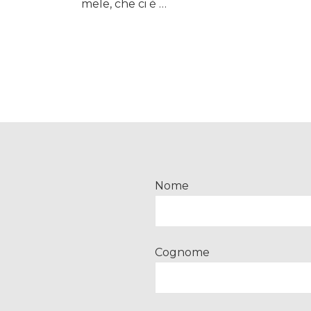
mele, che ci è …
Nome
Cognome