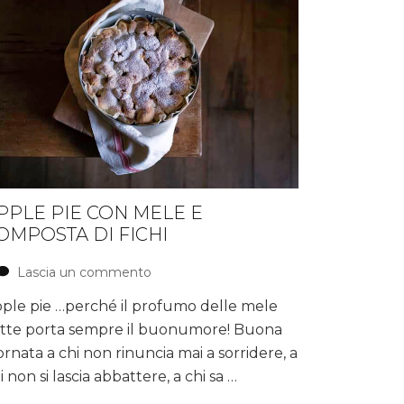
PPLE PIE CON MELE E
OMPOSTA DI FICHI
Lascia un commento
su
Apple
ple pie …perché il profumo delle mele
pie
tte porta sempre il buonumore! Buona
con
mele
ornata a chi non rinuncia mai a sorridere, a
e
i non si lascia abbattere, a chi sa …
composta