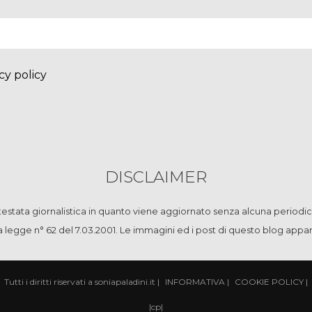
cy policy
DISCLAIMER
stata giornalistica in quanto viene aggiornato senza alcuna periodic
la legge n° 62 del 7.03.2001. Le immagini ed i post di questo blog app
Tutti i diritti riservati a soniapaladini.it
|
INFORMATIVA
|
COOKIE POLICY
|
|
cp
|