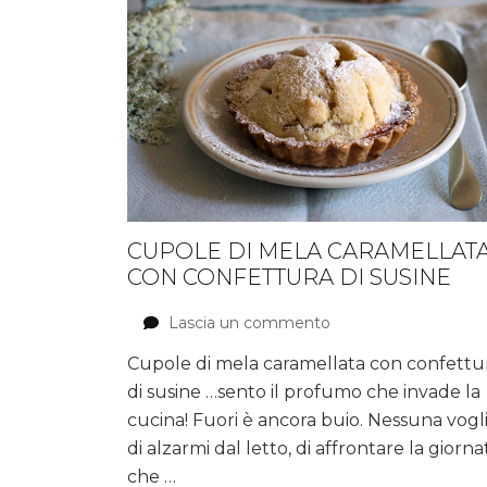
CUPOLE DI MELA CARAMELLAT
CON CONFETTURA DI SUSINE
Lascia un commento
su
Cupole
Cupole di mela caramellata con confettu
di
di susine …sento il profumo che invade la
mela
caramellata
cucina! Fuori è ancora buio. Nessuna vogl
con
di alzarmi dal letto, di affrontare la giorna
confettura
che …
di