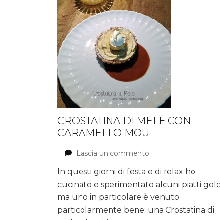
CROSTATINA DI MELE CON
CARAMELLO MOU
Lascia un commento
su
Crostatina
In questi giorni di festa e di relax ho
di
cucinato e sperimentato alcuni piatti golos
mele
con
ma uno in particolare è venuto
caramello
particolarmente bene: una Crostatina di
mou