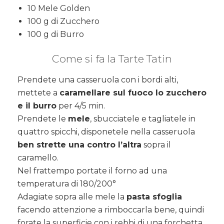
10 Mele Golden
100 g di Zucchero
100 g di Burro
Come si fa la Tarte Tatin
Prendete una casseruola con i bordi alti,
mettete a
caramellare sul fuoco lo zucchero
e il burro
per 4/5 min.
Prendete le
mele
, sbucciatele e tagliatele in
quattro spicchi, disponetele nella casseruola
ben strette una contro l’altra
sopra il
caramello.
Nel frattempo portate il forno ad una
temperatura di 180/200°
Adagiate sopra alle mele la
pasta sfoglia
facendo attenzione a rimboccarla bene, quindi
forate la superficie con i rebbi di una forchetta.