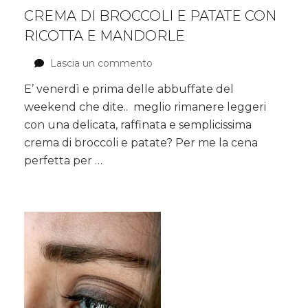
CREMA DI BROCCOLI E PATATE CON
RICOTTA E MANDORLE
Lascia un commento
su
Crema
E’ venerdì e prima delle abbuffate del
di
weekend che dite.. meglio rimanere leggeri
broccoli
e
con una delicata, raffinata e semplicissima
patate
crema di broccoli e patate? Per me la cena
con
perfetta per …
ricotta
e
mandorle