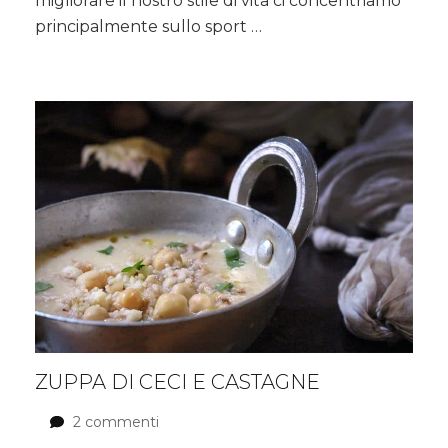
migliorare il nostro stile di vita ci concentriamo
pelle
principalmente sullo sport …
idratata
e
luminosa
ZUPPA DI CECI E CASTAGNE
2 commenti
su
Zuppa