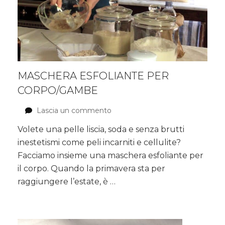
MASCHERA ESFOLIANTE PER
CORPO/GAMBE
Lascia un commento
su
Maschera
Volete una pelle liscia, soda e senza brutti
esfoliante
inestetismi come peli incarniti e cellulite?
per
CORPO/GAMBE
Facciamo insieme una maschera esfoliante per
il corpo. Quando la primavera sta per
raggiungere l’estate, è …