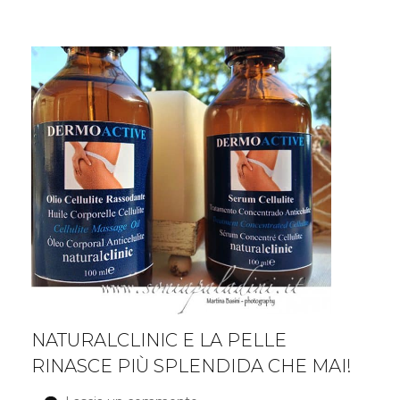
…
gli
errori
da
evitare
NATURALCLINIC E LA PELLE
RINASCE PIÙ SPLENDIDA CHE MAI!