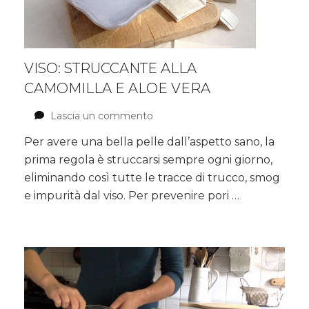
VISO: STRUCCANTE ALLA
CAMOMILLA E ALOE VERA
Lascia un commento
su
Viso:
Per avere una bella pelle dall’aspetto sano, la
struccante
prima regola è struccarsi sempre ogni giorno,
alla
Camomilla
eliminando così tutte le tracce di trucco, smog
e
e impurità dal viso. Per prevenire pori …
Aloe
vera