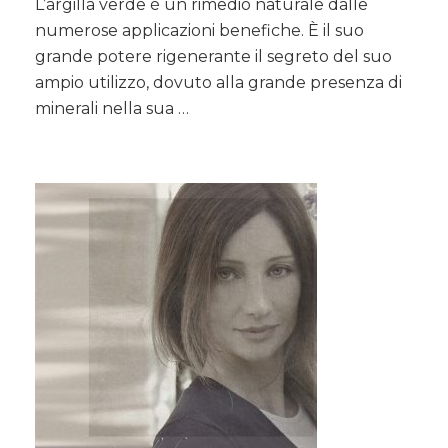
L’argilla verde è un rimedio naturale dalle
VERDE:
numerose applicazioni benefiche. È il suo
maschera
viso/corpo
grande potere rigenerante il segreto del suo
e
ampio utilizzo, dovuto alla grande presenza di
bevanda
minerali nella sua …
depurativa