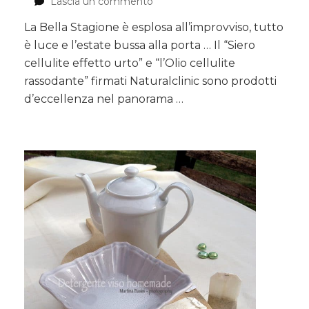
Lascia un commento
su
NATURALCLINIC
La Bella Stagione è esplosa all’improvviso, tutto
e
è luce e l’estate bussa alla porta … Il “Siero
la
pelle
cellulite effetto urto” e “l’Olio cellulite
rinasce
rassodante” firmati Naturalclinic sono prodotti
più
d’eccellenza nel panorama …
splendida
che
mai!