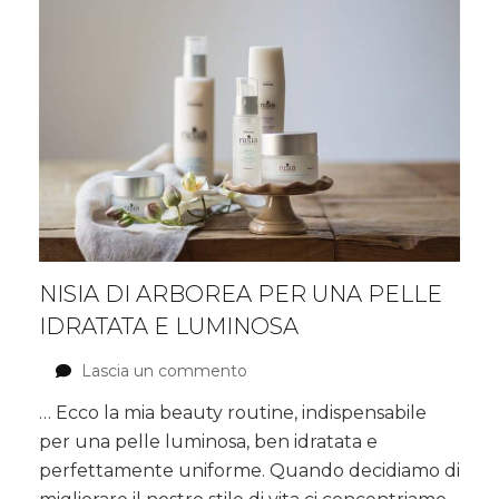
nocciole
NISIA DI ARBOREA PER UNA PELLE
IDRATATA E LUMINOSA
Lascia un commento
su
Nisia
… Ecco la mia beauty routine, indispensabile
di
per una pelle luminosa, ben idratata e
Arborea
per
perfettamente uniforme. Quando decidiamo di
una