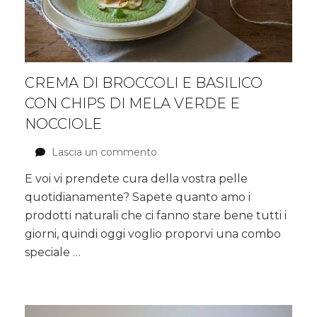
CREMA DI BROCCOLI E BASILICO
CON CHIPS DI MELA VERDE E
NOCCIOLE
Lascia un commento
su
Crema
E voi vi prendete cura della vostra pelle
di
quotidianamente? Sapete quanto amo i
broccoli
e
prodotti naturali che ci fanno stare bene tutti i
basilico
giorni, quindi oggi voglio proporvi una combo
con
speciale …
chips
di
mela
verde
e