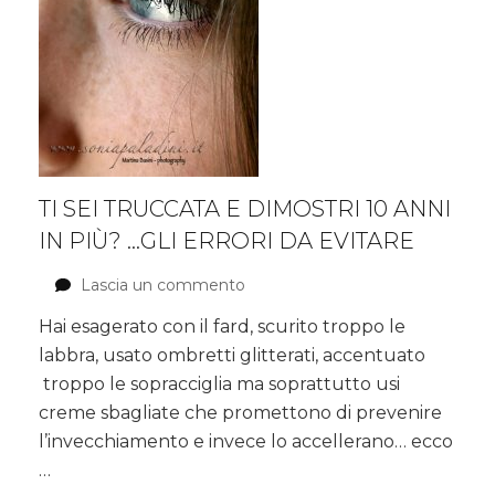
TI SEI TRUCCATA E DIMOSTRI 10 ANNI
IN PIÙ? …GLI ERRORI DA EVITARE
Lascia un commento
su
Ti
Hai esagerato con il fard, scurito troppo le
sei
labbra, usato ombretti glitterati, accentuato
truccata
e
troppo le sopracciglia ma soprattutto usi
dimostri
creme sbagliate che promettono di prevenire
10
l’invecchiamento e invece lo accellerano… ecco
anni
…
in
più?