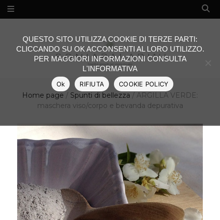
QUESTO SITO UTILIZZA COOKIE DI TERZE PARTI:
CLICCANDO SU OK ACCONSENTI AL LORO UTILIZZO.
PER MAGGIORI INFORMAZIONI CONSULTA
L'INFORMATIVA
Ok
RIFIUTA
COOKIE POLICY
Home page
/
Spunti di bellezza
/
ARGILLA VERDE:
maschera viso/corpo e bevanda depurativa