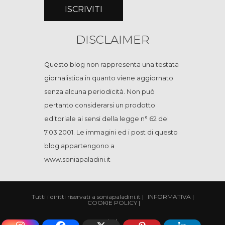
DISCLAIMER
Questo blog non rappresenta una testata
giornalistica in quanto viene aggiornato
senza alcuna periodicità. Non può
pertanto considerarsi un prodotto
editoriale ai sensi della legge n° 62 del
7.03.2001. Le immagini ed i post di questo
blog appartengono a
www.soniapaladini.it
Tutti i diritti riservati a soniapaladini.it
|
INFORMATIVA
|
COOKIE POLICY
|
|
cp
|