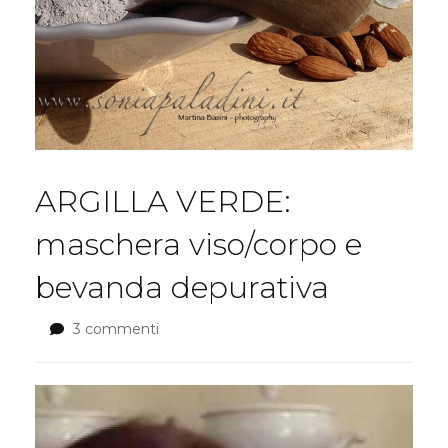
ARGILLA VERDE:
maschera viso/corpo e
bevanda depurativa
3 commenti
su
ARGILLA
VERDE:
maschera
viso/corpo
e