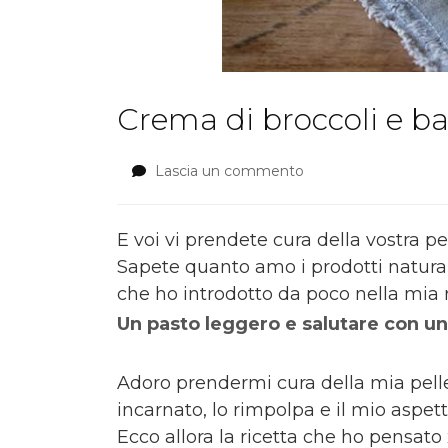
Crema di broccoli e ba
Lascia un commento
su
Crema
di
broccoli
E voi vi prendete cura della vostra 
e
Sapete quanto amo i prodotti naturali
basilico
che ho introdotto da poco nella mia r
con
chips
Un pasto leggero e salutare con un
di
mela
Adoro prendermi cura della mia pelle
verde
e
incarnato, lo rimpolpa e il mio aspet
nocciole
Ecco allora la ricetta che ho pensato