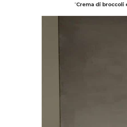
“
Crema di broccoli 