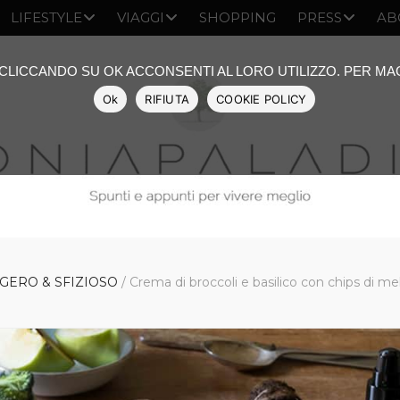
LIFESTYLE
VIAGGI
SHOPPING
PRESS
AB
: CLICCANDO SU OK ACCONSENTI AL LORO UTILIZZO. PER M
Ok
RIFIUTA
COOKIE POLICY
GERO & SFIZIOSO
/
Crema di broccoli e basilico con chips di me