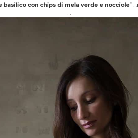
e basilico con chips di mela verde e nocciole
” 
…