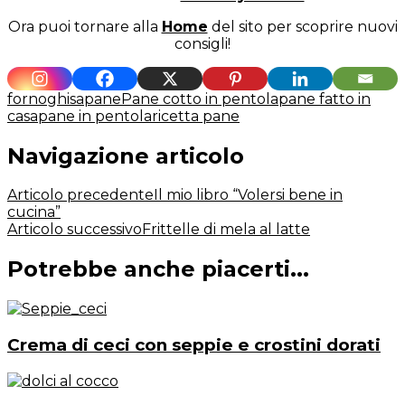
Ora puoi tornare alla
Home
del sito per scoprire nuovi
consigli!
forno
ghisa
pane
Pane cotto in pentola
pane fatto in
casa
pane in pentola
ricetta pane
Navigazione articolo
Articolo precedente
Il mio libro “Volersi bene in
cucina”
Articolo successivo
Frittelle di mela al latte
Potrebbe anche piacerti...
Crema di ceci con seppie e crostini dorati