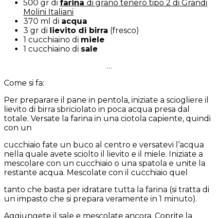
500 gr di
farina
di grano tenero tipo 2 di Grandi
Molini Italiani
370 ml di
acqua
3 gr di
lievito di birra
(fresco)
1 cucchiaino di
miele
1 cucchiaino di
sale
…
Come si fa:
Per preparare il pane in pentola, iniziate a sciogliere il
lievito di birra sbriciolato in poca acqua presa dal
totale. Versate la farina in una ciotola capiente, quindi
con un
cucchiaio fate un buco al centro e versatevi l’acqua
nella quale avete sciolto il lievito e il miele. Iniziate a
mescolare con un cucchiaio o una spatola e unite la
restante acqua. Mescolate con il cucchiaio quel
tanto che basta per idratare tutta la farina (si tratta di
un impasto che si prepara veramente in 1 minuto).
Aggiungete il sale e mescolate ancora. Coprite la