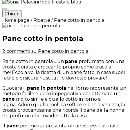
Chiudi
Sonia Paladini – food and
Home page
/
Ricette
/
Pane cotto in pentola
lifestyle blog – Italy
Pane cotto in pentola
2 commenti
su Pane cotto in pentola
Pane cotto in pentola …un
pane
profumato con una
crosta dorata e croccante proprio come piace a
me! Ecco a voi la ricetta di un pane fatto in casa super
facile e di sicura riuscita …lo dovreste provare!
Cuocere il
pane in pentola
nel forno rappresenta un
metodo facile e poco impegnativo per ottenere un
pane
molto simile a quello cotto in forno a
legna. Adoro quella mollica soffice e ben alveolata, la
crosta croccantissima che ricorda il pane della nonna
e il profumo che invade tutta la casa.
Il
pane
per me rappresenta un antistress naturale,