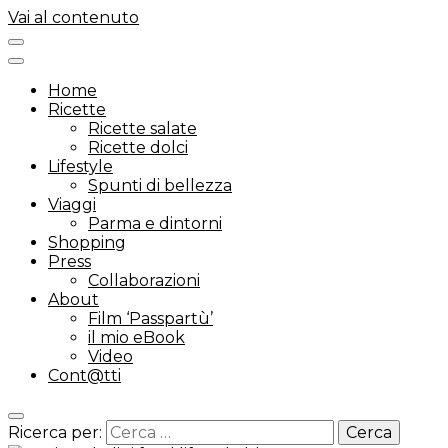
Vai al contenuto
Home
Ricette
Ricette salate
Ricette dolci
Lifestyle
Spunti di bellezza
Viaggi
Parma e dintorni
Shopping
Press
Collaborazioni
About
Film ‘Passpartù’
il mio eBook
Video
Cont@tti
Ricerca per: