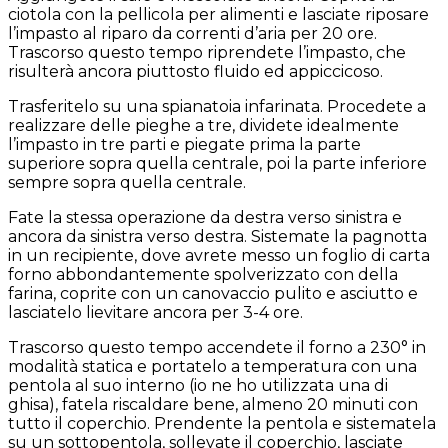
ciotola con la pellicola per alimenti e lasciate riposare
l’impasto al riparo da correnti d’aria per 20 ore.
Trascorso questo tempo riprendete l’impasto, che
risulterà ancora piuttosto fluido ed appiccicoso.
Trasferitelo su una spianatoia infarinata. Procedete a
realizzare delle pieghe a tre, dividete idealmente
l’impasto in tre parti e piegate prima la parte
superiore sopra quella centrale, poi la parte inferiore
sempre sopra quella centrale.
Fate la stessa operazione da destra verso sinistra e
ancora da sinistra verso destra. Sistemate la pagnotta
in un recipiente, dove avrete messo un foglio di carta
forno abbondantemente spolverizzato con della
farina, coprite con un canovaccio pulito e asciutto e
lasciatelo lievitare ancora per 3-4 ore.
Trascorso questo tempo accendete il forno a 230° in
modalità statica e portatelo a temperatura con una
pentola al suo interno (io ne ho utilizzata una di
ghisa), fatela riscaldare bene, almeno 20 minuti con
tutto il coperchio. Prendente la pentola e sistematela
su un sottopentola, sollevate il coperchio, lasciate