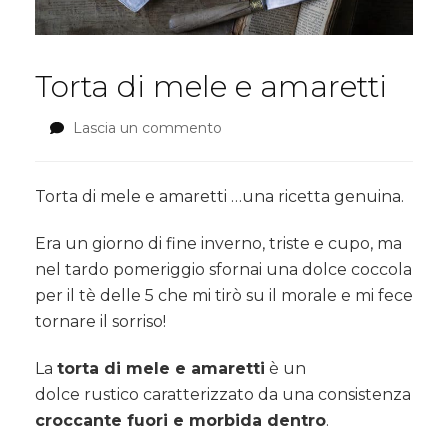
Torta di mele e amaretti
Lascia un commento
su
Torta
di
mele
Torta di mele e amaretti …una ricetta genuina.
e
amaretti
Era un giorno di fine inverno, triste e cupo, ma
nel tardo pomeriggio sfornai una dolce coccola
per il tè delle 5 che mi tirò su il morale e mi fece
tornare il sorriso!
La
torta di mele e amaretti
è un
dolce rustico caratterizzato da una consistenza
croccante fuori e morbida dentro
.