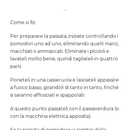
…
Come si fa:
Per preparare la passata, iniziate controllando i
pomodori uno ad uno, eliminando quelli marci,
macchiati o ammaccati. Eliminate i piccioli e
lavateli molto bene, quindi tagliateli in quattro
parti.
Poneteli in una casseruola e lasciateli appassire
a fuoco basso, girandoli di tanto in tanto, finchè
si saranno afflosciati e spappolati.
A questo punto passateli con il passaverdura (o
con la macchina elettrica apposita).
Se la passata di pomodoro vi sembra della