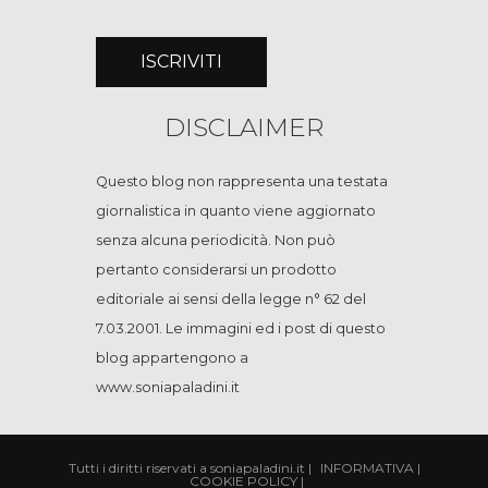
DISCLAIMER
Questo blog non rappresenta una testata
giornalistica in quanto viene aggiornato
senza alcuna periodicità. Non può
pertanto considerarsi un prodotto
editoriale ai sensi della legge n° 62 del
7.03.2001. Le immagini ed i post di questo
blog appartengono a
www.soniapaladini.it
Tutti i diritti riservati a soniapaladini.it
|
INFORMATIVA
|
COOKIE POLICY
|