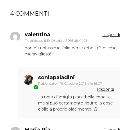
4 COMMENTI
valentina
Rispondi
Pubblicato il
19 Ottobre 2016 alle 11:25
non e’ moltissimo l’olio per le erbette? e’ cmq
meravigliosa!
soniapaladini
Pubblicato il
19 Ottobre 2016 alle 16:07
Rispondi
…a noi in famiglia piace bella condita,
ma si può certamente ridurre la dose
d’olio a proprio piacimento! 😉
Maria Pia
Rispondi