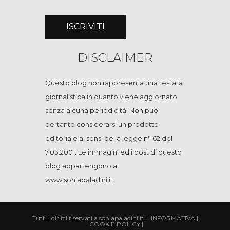
DISCLAIMER
Questo blog non rappresenta una testata
giornalistica in quanto viene aggiornato
senza alcuna periodicità. Non può
pertanto considerarsi un prodotto
editoriale ai sensi della legge n° 62 del
7.03.2001. Le immagini ed i post di questo
blog appartengono a
www.soniapaladini.it
Tutti i diritti riservati a soniapaladini.it
|
INFORMATIVA
|
COOKIE POLICY
|