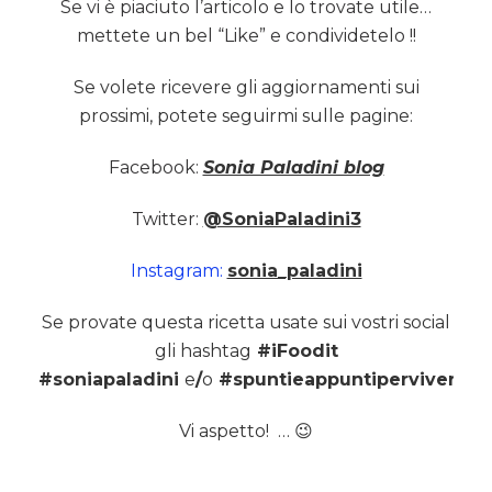
Se vi è piaciuto l’articolo e lo trovate utile…
mettete un bel “Like” e condividetelo !!
Se volete ricevere gli aggiornamenti sui
prossimi, potete seguirmi sulle pagine:
Facebook:
Sonia Paladini blog
Twitter:
@SoniaPaladini3
Instagram:
sonia_paladini
Se provate questa ricetta usate sui vostri social
gli hashtag
#iFoodit
#soniapaladini
e
/
o
#spuntieappuntipervivereme
Vi aspetto! … 😉