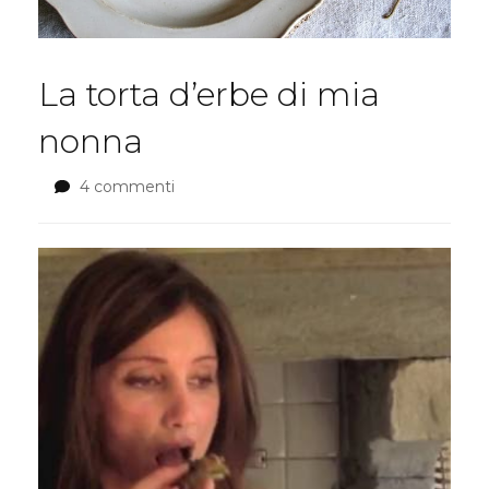
La torta d’erbe di mia
nonna
4 commenti
su
La
torta
d’erbe
di
mia
nonna