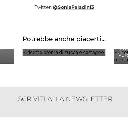
Twitter:
@SoniaPaladini3
Potrebbe anche piacerti...
VELLUTATA DI ZUCCA,
TOR
CASTAGNE E FORMAGGIO
I
MOR
VER
ISCRIVITI ALLA NEWSLETTER