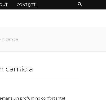
OUT
CONT@TTI
 in camicia
in camicia
he emana un profumino confortante!