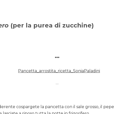
ero
(per la purea di zucchine)
…
…
derente cospargete la pancetta con il sale grosso, il pepe 
e lasciate a riposo tutta la notte in frigorifero.