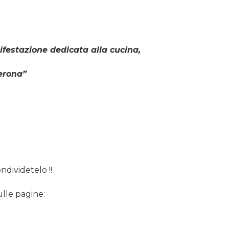
festazione dedicata alla cucina,
erona”
ndividetelo !!
ulle pagine: