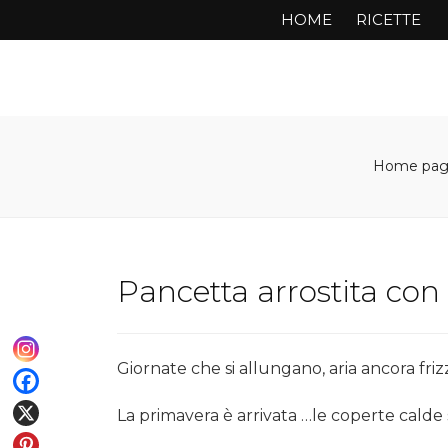
HOME
RICETTE
Home pa
Pancetta arrostita con
Giornate che si allungano, aria ancora frizz
La primavera è arrivata …le coperte cald