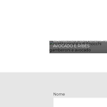
INSALATA DI FINOCCHI E
GAMBERONI CON CREMA D
AVOCADO E RIBES
Nome