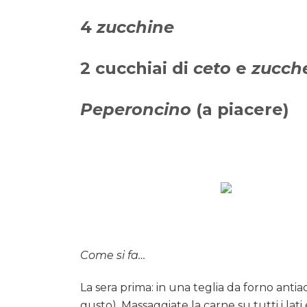
4
zucchine
2 cucchiai di
ceto
e
zucch
Peperoncino
(a piacere)
Come si fa…
La sera prima: in una teglia da forno antia
gusto). Massaggiate la carne su tutti i lati 