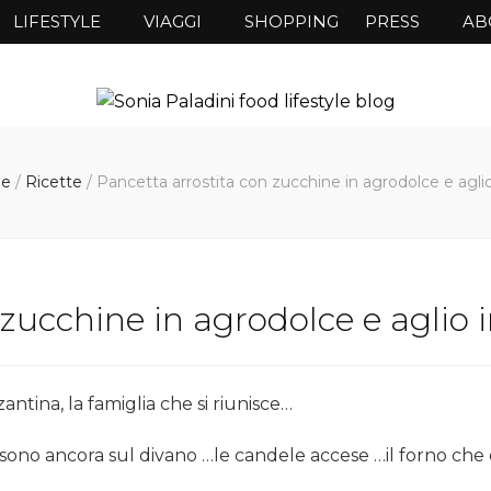
LIFESTYLE
VIAGGI
SHOPPING
PRESS
AB
ge
/
Ricette
/
Pancetta arrostita con zucchine in agrodolce e aglio
 zucchine in agrodolce e aglio 
antina, la famiglia che si riunisce…
e sono ancora sul divano …le candele accese …il forno c