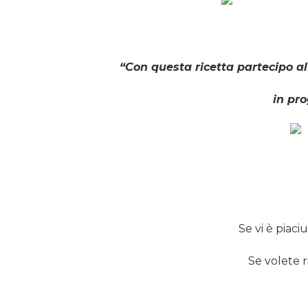
“Con questa ricetta partecipo a
in pr
Se vi è piaci
Se volete r