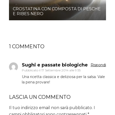
CROSTATINA CON COMPOSTA DI PESCHE
E RIBES NERO
1 COMMENTO
Sughi e passate biologiche
Rispondi
Pubblicato il
17 Settembre 2014 alle 9:55
Una ricetta classica e deliziosa per la salsa. Vale
la pena provare!
LASCIA UN COMMENTO
Il tuo indirizzo email non sarà pubblicato.
I
campi obbligatori sono contrassegnati
*