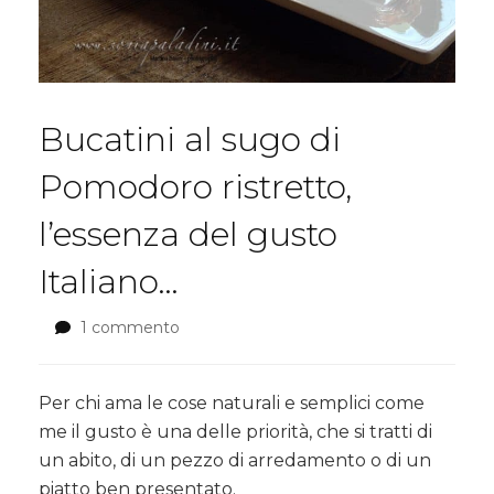
Bucatini al sugo di
Pomodoro ristretto,
l’essenza del gusto
Italiano…
1 commento
su
Bucatini
al
sugo
Per chi ama le cose naturali e semplici come
di
me il gusto è una delle priorità, che si tratti di
Pomodoro
un abito, di un pezzo di arredamento o di un
ristretto,
piatto ben presentato.
l’essenza