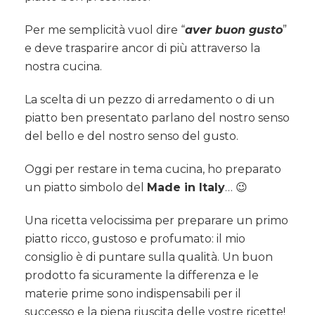
del
gusto
Per me semplicità vuol dire “
aver buon gusto
”
Italiano…
e deve trasparire ancor di più attraverso la
nostra cucina.
La scelta di un pezzo di arredamento o di un
piatto ben presentato parlano del nostro senso
del bello e del nostro senso del gusto.
Oggi per restare in tema cucina, ho preparato
un piatto simbolo del
Made in Italy
… 😉
Una ricetta velocissima per preparare un primo
piatto ricco, gustoso e profumato: il mio
consiglio è di puntare sulla qualità. Un buon
prodotto fa sicuramente la differenza e le
materie prime sono indispensabili per il
successo e la piena riuscita delle vostre ricette!