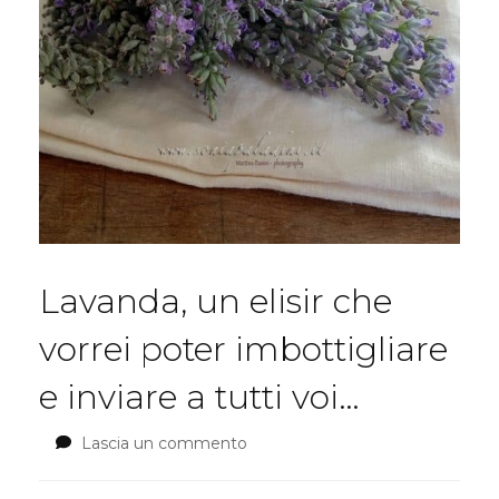
Lavanda, un elisir che
vorrei poter imbottigliare
e inviare a tutti voi…
Lascia un commento
su
Lavanda,
un