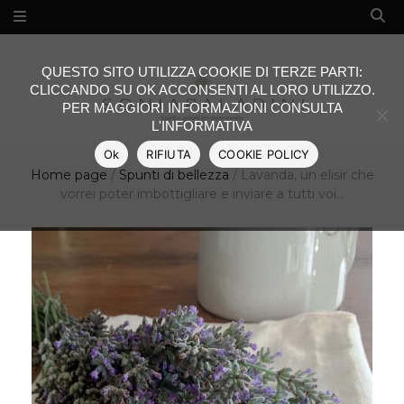
QUESTO SITO UTILIZZA COOKIE DI TERZE PARTI:
CLICCANDO SU OK ACCONSENTI AL LORO UTILIZZO.
PER MAGGIORI INFORMAZIONI CONSULTA
L'INFORMATIVA
Ok
RIFIUTA
COOKIE POLICY
Home page
/
Spunti di bellezza
/
Lavanda, un elisir che
vorrei poter imbottigliare e inviare a tutti voi…