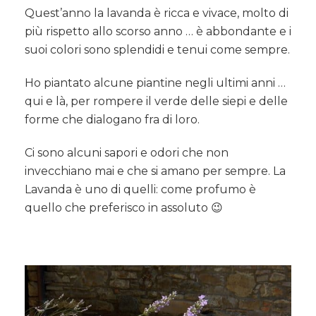
elisir
Quest’anno la lavanda è ricca e vivace, molto di
che
più rispetto allo scorso anno … è abbondante e i
vorrei
suoi colori sono splendidi e tenui come sempre.
poter
imbottigliare
Ho piantato alcune piantine negli ultimi anni …
e
inviare
qui e là, per rompere il verde delle siepi e delle
a
forme che dialogano fra di loro.
tutti
voi…
Ci sono alcuni sapori e odori che non
invecchiano mai e che si amano per sempre. La
Lavanda è uno di quelli: come profumo è
quello che preferisco in assoluto 😉