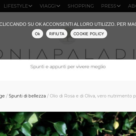
LIFESTYLE
VIAGGI
SHOPPING
PRESS
AB
: CLICCANDO SU OK ACCONSENTI AL LORO UTILIZZO. PER M
Ok
RIFIUTA
COOKIE POLICY
ge
/
Spunti di bellezza
/
Olio di Rosa e di Oliva, vero nutrimento pe