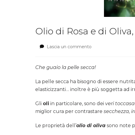
Olio di Rosa e di Oliva
Lascia un commento
su
Olio
di
Rosa
Che guaio la pelle secca!
e
di
La pelle secca ha bisogno di essere nutri
Oliva,
elasticizzanti… inoltre è più soggetta ad i
vero
nutrimento
Gli
oli
in particolare, sono dei
veri toccas
per
la
miglior cura per contrastare
secchezza, i
pelle!
Le proprietà dell’
olio di oliva
sono note pe