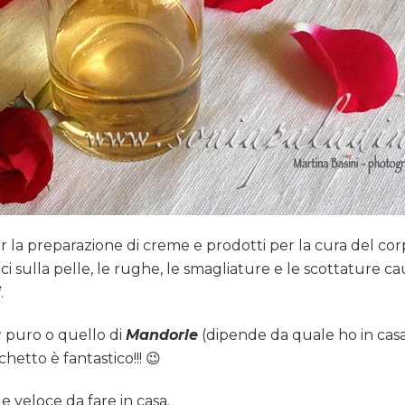
er la preparazione di creme e prodotti per la cura del co
ici sulla pelle, le rughe, le smagliature e le scottature ca
i
.
a
puro o quello di
Mandorle
(dipende da quale ho in casa
etto è fantastico!!! 😉
e veloce da fare in casa.