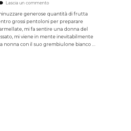
Lascia un commento
su
Confettura
inuzzare generose quantità di frutta
di
ntro grossi pentoloni per preparare
fragole
al
rmellate, mi fa sentire una donna del
profumo
ssato, mi viene in mente inevitabilmente
di
a nonna con il suo grembiulone bianco …
mela