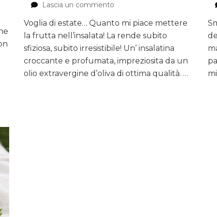
Lascia un commento
su
Insalata
Voglia di estate… Quanto mi piace mettere
Sm
di
che
la frutta nell’insalata! La rende subito
Valeriana,
de
con
parmigiano,
sfiziosa, subito irresistibile! Un’ insalatina
ma
mela
croccante e profumata, impreziosita da un
pa
e
olio extravergine d’oliva di ottima qualità. …
mi
noci