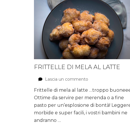
FRITTELLE DI MELA AL LATTE
Lascia un commento
su
Frittelle
Frittelle di mela al latte …troppo buonee
di
Ottime da servire per merenda o a fine
mela
al
pasto per un’esplosione di bontà! Leggere
latte
morbide e super facili, i vostri bambini ne
andranno …