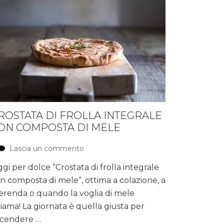
ROSTATA DI FROLLA INTEGRALE
ON COMPOSTA DI MELE
Lascia un commento
su
Crostata
gi per dolce “Crostata di frolla integrale
di
n composta di mele“, ottima a colazione, a
frolla
integrale
renda o quando la voglia di mele
con
iama! La giornata è quella giusta per
composta
cendere …
di