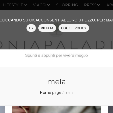
LIFESTYLE
VIAGGI
SHOPPING
PRESS
AB
: CLICCANDO SU OK ACCONSENTI AL LORO UTILIZZO. PER M
Ok
RIFIUTA
COOKIE POLICY
mela
Home page
/
mela