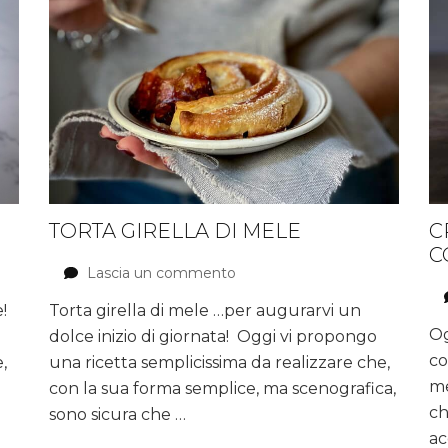
TORTA GIRELLA DI MELE
C
C
Lascia un commento
su
Torta
e!
Torta girella di mele …per augurarvi un
girella
Og
dolce inizio di giornata! Oggi vi propongo
di
mele
co
,
una ricetta semplicissima da realizzare che,
me
con la sua forma semplice, ma scenografica,
ch
sono sicura che …
ac