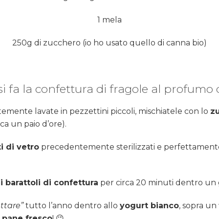
1 mela
250g di zucchero (io ho usato quello di canna bio)
i fa la confettura di fragole al profumo 
mente lavate in pezzettini piccoli, mischiatele con lo
z
rca un paio d’ore).
i di vetro
precedentemente sterilizzati e perfettamente a
 i barattoli di confettura
per circa 20 minuti dentro un
ttare”
tutto l’anno dentro allo
yogurt bianco
, sopra un
i pane fresco
! 😉