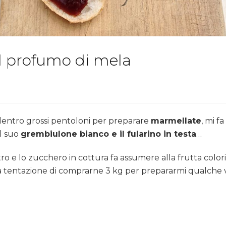
al profumo di mela
dentro grossi pentoloni per preparare
marmellate
, mi f
l suo
grembiulone bianco e il fularino in testa
…
 e lo zucchero in cottura fa assumere alla frutta colori sci
lla tentazione di comprarne 3 kg per prepararmi qualche v