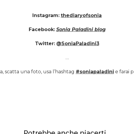
Instagram:
thediaryofsonia
Facebook:
Sonia Paladini blog
Twitter:
@SoniaPaladini3
…
a, scatta una foto, usa l’hashtag
#soniapaladini
e farai p
Potrebbe anche piacerti...