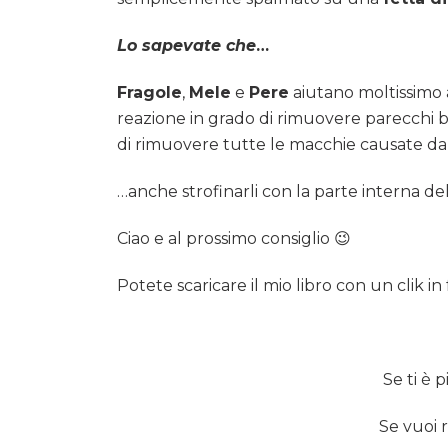
Lo sapevate che
…
Fragole
,
Mele
e
Pere
aiutano moltissimo 
reazione in grado di rimuovere parecchi ba
di rimuovere tutte le macchie causate da c
…anche strofinarli con la parte interna del
Ciao e al prossimo consiglio 😉
Potete scaricare il mio libro con un clik in 
Se ti è p
Se vuoi 