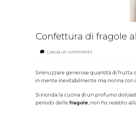
Confettura di fragole 
Lascia un commento
su
Confettura
di
fragole
Sminuzzare generose quantità di frutta 
al
in mente inevitabilmente mia nonna con i
profumo
di
Si inonda la cucina di un profumo dolciastro
mela
periodo delle
fragole
, non ho resistito a