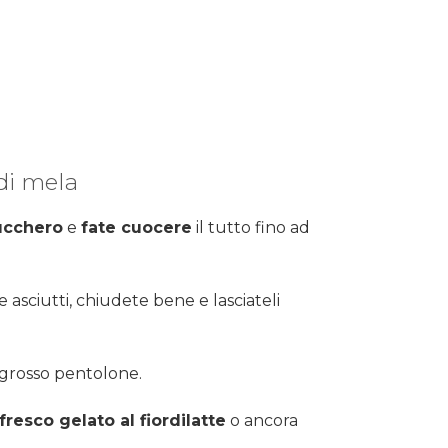
di mela
ucchero
e
fate cuocere
il tutto fino ad
sciutti, chiudete bene e lasciateli
 grosso pentolone.
fresco gelato al fiordilatte
o ancora