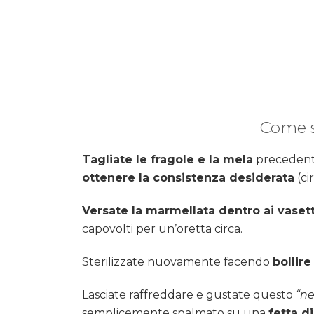
Come s
Tagliate le fragole e la mela
precedente
ottenere la consistenza desiderata
(ci
Versate la marmellata dentro ai vasett
capovolti per un’oretta circa.
Sterilizzate nuovamente facendo
bollire
Lasciate raffreddare e gustate questo
“ne
semplicemente spalmato su una
fetta d