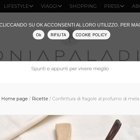
LIFESTYLE
VIAGGI
SHOPPING
PRESS
AB
: CLICCANDO SU OK ACCONSENTI AL LORO UTILIZZO. PER M
Ok
RIFIUTA
COOKIE POLICY
Home page
/
Ricette
/
Confettura di fragole al profumo di mela