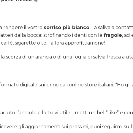
a rendere il vostro
sorriso più bianco
. La saliva a cont
tteri dalla bocca: strofinando i denti con le
fragole
, ad
affè, sigarette o tè… allora approfittiamone!
la scorza di un’arancia o di una foglia di salvia fresca ai
formato digitale sui principali online store italiani:
“Ho gli
…
iaciuto l’articolo e lo trovi utile… metti un bel “Like” e cond
ricevere gli aggiornamenti sui prossimi, puoi seguirmi sull