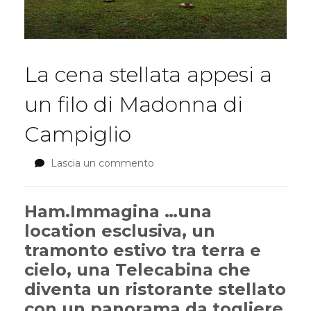
La cena stellata appesi a
un filo di Madonna di
Campiglio
Lascia un commento
su
La
cena
stellata
Ham.Immagina …una
appesi
location esclusiva, un
a
tramonto estivo tra terra e
un
filo
cielo, una Telecabina che
di
diventa un ristorante stellato
Madonna
con un panorama da togliere
di