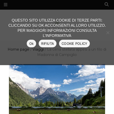
QUESTO SITO UTILIZZA COOKIE DI TERZE PARTI:
CLICCANDO SU OK ACCONSENTI AL LORO UTILIZZO.
PER MAGGIORI INFORMAZIONI CONSULTA
L'INFORMATIVA
Ok
RIFIUTA
COOKIE POLICY
Home page
/
Viaggi
/
La cena stellata appesi a un filo di
Madonna di Campiglio