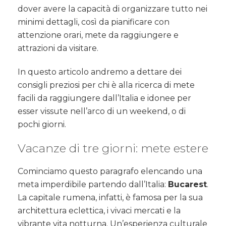
giorni:
dover avere la capacità di organizzare tutto nei
le
minimi dettagli, così da pianificare con
mete
attenzione orari, mete da raggiungere e
consigliate
attrazioni da visitare.
In questo articolo andremo a dettare dei
consigli preziosi per chi è alla ricerca di mete
facili da raggiungere dall’Italia e idonee per
esser vissute nell’arco di un weekend, o di
pochi giorni.
Vacanze di tre giorni: mete estere
Cominciamo questo paragrafo elencando una
meta imperdibile partendo dall’Italia:
Bucarest
.
La capitale rumena, infatti, è famosa per la sua
architettura eclettica, i vivaci mercati e la
vibrante vita notturna. Un’esperienza culturale