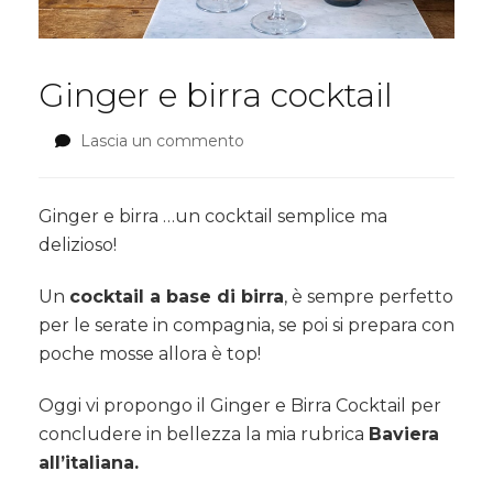
Ginger e birra cocktail
Lascia un commento
su
Ginger
e
birra
Ginger e birra …un cocktail semplice ma
cocktail
delizioso!
Un
cocktail a base di birra
, è sempre perfetto
per le serate in compagnia, se poi si prepara con
poche mosse allora è top!
Oggi vi propongo il Ginger e Birra Cocktail per
concludere in bellezza la mia rubrica
Baviera
all’italiana.