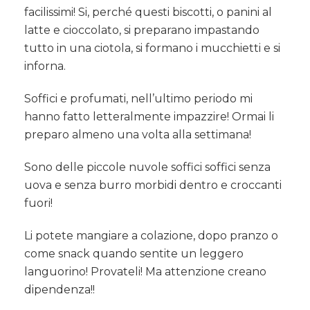
di
facilissimi! Si, perché questi biscotti, o panini al
cioccolato
latte e cioccolato, si preparano impastando
senza
tutto in una ciotola, si formano i mucchietti e si
burro
inforna.
Soffici e profumati, nell’ultimo periodo mi
hanno fatto letteralmente impazzire! Ormai li
preparo almeno una volta alla settimana!
Sono delle piccole nuvole soffici soffici senza
uova e senza burro morbidi dentro e croccanti
fuori!
Li potete mangiare a colazione, dopo pranzo o
come snack quando sentite un leggero
languorino! Provateli! Ma attenzione creano
dipendenza!!