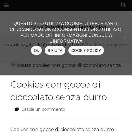
QUESTO SITO UTILIZZA COOKIE DI TERZE PARTI:
CLICCANDO SU OK ACCONSENTI AL LORO UTILIZZO.
PER MAGGIORI INFORMAZIONI CONSULTA
L'INFORMATIVA
Home page
/
LEGGERO & SFIZIOSO
/
Cookies con gocce
Ok
RIFIUTA
COOKIE POLICY
di cioccolato senza burro
Cookies con gocce di
cioccolato senza burro
Lascia un commento
su
Cookies
con
gocce
Cookies con gocce di cioccolato senza burro