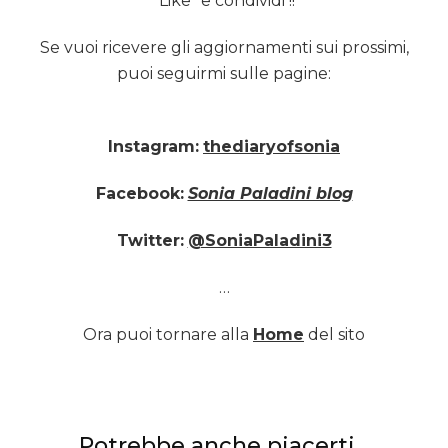
“Like” e condividi !!
Se vuoi ricevere gli aggiornamenti sui prossimi,
puoi seguirmi sulle pagine:
Instagram:
thediaryofsonia
Facebook:
Sonia Paladini blog
Twitter:
@SoniaPaladini3
…
Ora puoi tornare alla
Home
del sito
Potrebbe anche piacerti...