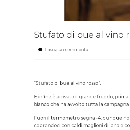
Stufato di bue al vino 
Lascia un commento
su
Stufato
di
bue
al
vino
“Stufato di bue al vino rosso”.
rosso
E infine è arrivato il grande freddo, prima
bianco che ha avvolto tutta la campagna e 
Fuori il termometro segna -4, dunque non p
coprendoci con caldi maglioni di lana e c