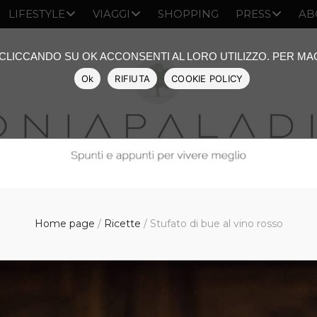
LIFESTYLE
VIAGGI
SHOPPING
PRESS
AB
: CLICCANDO SU OK ACCONSENTI AL LORO UTILIZZO. PER M
Ok
RIFIUTA
COOKIE POLICY
Home page
/
Ricette
/
Stufato di bue al vino rosso