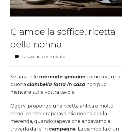
Ciambella soffice, ricetta
della nonna
Lascia un commento
su
Ciambella
soffice,
ricetta
Se amate le
merende genuine
come me, una
della
buona
ciambella fatta in casa
non può
nonna
mancare sulla vostra tavola!
Oggi vi propongo una ricetta antica e molto
semplice che preparava mia nonna per la
merenda, quando sapeva che andavamo a
trovarla da lei in
campagna
. La ciambella è un