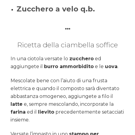
Zucchero a velo q.b.
…
Ricetta della ciambella soffice
In una ciotola versate lo
zucchero
ed
aggiungete il
burro ammorbidito
e le
uova
.
Mescolate bene con l’aiuto di una frusta
elettrica e quando il composto sarà diventato
abbastanza omogeneo, aggiungete a filo il
latte
e, sempre mescolando, incorporate la
farina
ed il
lievito
precedentemente setacciati
insieme.
Versate l’impasto in uno
stampo per