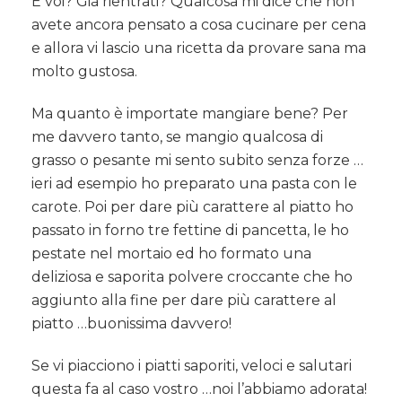
E voi? Già rientrati? Qualcosa mi dice che non
avete ancora pensato a cosa cucinare per cena
e allora vi lascio una ricetta da provare sana ma
molto gustosa.
Ma quanto è importate mangiare bene? Per
me davvero tanto, se mangio qualcosa di
grasso o pesante mi sento subito senza forze …
ieri ad esempio ho preparato una pasta con le
carote. Poi per dare più carattere al piatto ho
passato in forno tre fettine di pancetta, le ho
pestate nel mortaio ed ho formato una
deliziosa e saporita polvere croccante che ho
aggiunto alla fine per dare più carattere al
piatto …buonissima davvero!
Se vi piacciono i piatti saporiti, veloci e salutari
questa fa al caso vostro …noi l’abbiamo adorata!