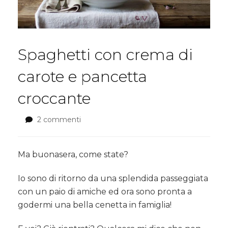
Spaghetti con crema di
carote e pancetta
croccante
2 commenti
su
Spaghetti
con
crema
Ma buonasera, come state?
di
carote
Io sono di ritorno da una splendida passeggiata
e
con un paio di amiche ed ora sono pronta a
pancetta
godermi una bella cenetta in famiglia!
croccante