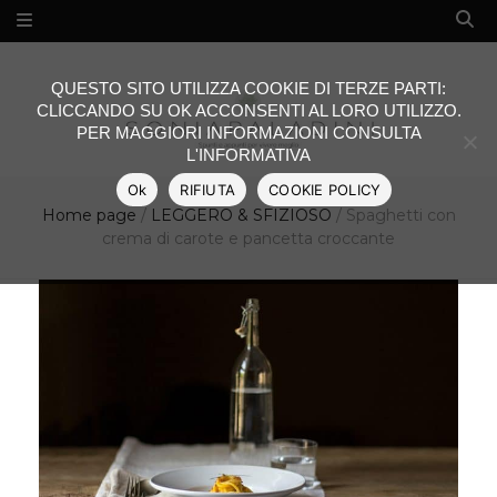
QUESTO SITO UTILIZZA COOKIE DI TERZE PARTI:
CLICCANDO SU OK ACCONSENTI AL LORO UTILIZZO.
PER MAGGIORI INFORMAZIONI CONSULTA
L'INFORMATIVA
Ok
RIFIUTA
COOKIE POLICY
Home page
/
LEGGERO & SFIZIOSO
/
Spaghetti con
crema di carote e pancetta croccante