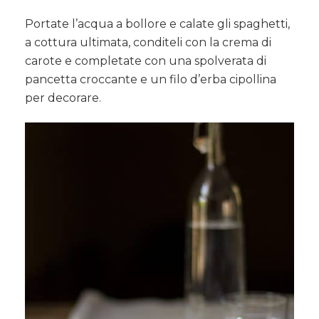
Portate l’acqua a bollore e calate gli spaghetti,
a cottura ultimata, conditeli con la crema di
carote e completate con una spolverata di
pancetta croccante e un filo d’erba cipollina
per decorare.