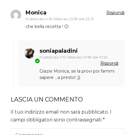
Monica
Rispondi
Pubblicato il
18 Febbraio 2018 alle 23:13
che bella recetta ! 🙂
soniapaladini
Pubblicato il
19 Febbraio 2018 alle 10:52
Rispondi
Grazie Monica, se la provi poi fammi
sapere …a presto! ;))
LASCIA UN COMMENTO
Il tuo indirizzo email non sarà pubblicato.
I
campi obbligatori sono contrassegnati
*