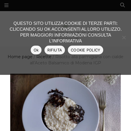
QUESTO SITO UTILIZZA COOKIE DI TERZE PARTI:
CLICCANDO SU OK ACCONSENTI AL LORO UTILIZZO.
PER MAGGIORI INFORMAZIONI CONSULTA
L'INFORMATIVA
Ok
RIFIUTA
COOKIE POLICY
Home page
/
Ricette
/
Risotto alla parmigiana con cialde
all’Aceto Balsamico di Modena IGP