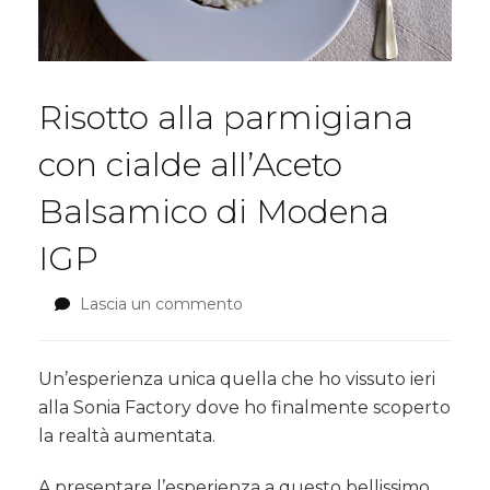
Risotto alla parmigiana
con cialde all’Aceto
Balsamico di Modena
IGP
Lascia un commento
su
Risotto
alla
parmigiana
Un’esperienza unica quella che ho vissuto ieri
con
alla Sonia Factory dove ho finalmente scoperto
cialde
la realtà aumentata.
all’Aceto
Balsamico
A presentare l’esperienza a questo bellissimo
di